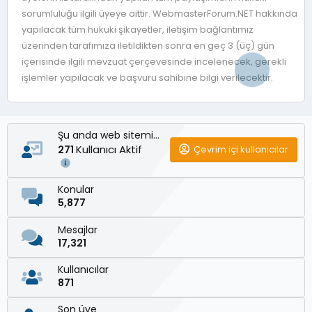
sorumluluğu ilgili üyeye aittir. WebmasterForum.NET hakkında
yapılacak tüm hukuki şikayetler, iletişim bağlantımız
üzerinden tarafımıza iletildikten sonra en geç 3 (üç) gün
içerisinde ilgili mevzuat çerçevesinde incelenecek, gerekli
işlemler yapılacak ve başvuru sahibine bilgi verilecektir.
Şu anda web sitemizde
Kullanıcı Aktif
Çevrim içi kullanıcılar
271
Konular
5,877
Mesajlar
17,321
Kullanıcılar
871
Son üye