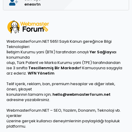
enesvtn
WebmasterForum.NET 5651 Sayılı Kanun gereğince Bilgi
Teknolojileri
İletişim Kurumu yani (BTK) tarafından onaylı
Yer Sağlayıcı
konumunda
olup, Türk Patent ve Marka Kurumu yani (TPE) tarafındandan
ise 3 sınıfta
Tescillenmiş Bir Markadır!
Kamuoyuna saygıyla
arz ederiz.
WFN Yönetim
Telif içerik, reklam, ban, premium hesaplar ve diğer istek,
öneri, şikayet
konularının tamamı için;
hello@webmasterforum.net
adresine yazabilirsiniz.
WebmasterForum.NET – SEO, Yazılım, Donanım, Teknoloji vb.
içerikler
üzerine gerçek kullanıcı deneyimlerinin paylaşıldığı topluluk
platformu.