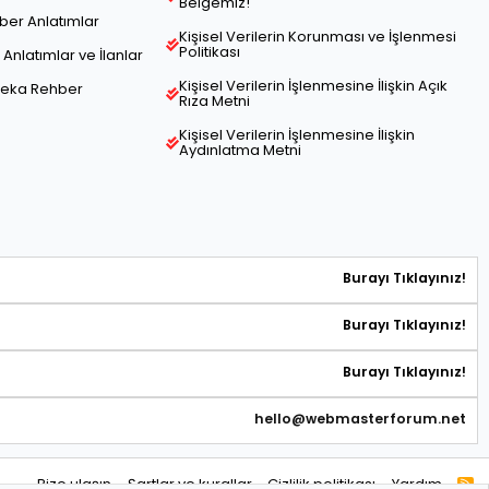
Belgemiz!
hber Anlatımlar
Kişisel Verilerin Korunması ve İşlenmesi
Politikası
Anlatımlar ve İlanlar
Kişisel Verilerin İşlenmesine İlişkin Açık
Zeka Rehber
Rıza Metni
Kişisel Verilerin İşlenmesine İlişkin
Aydınlatma Metni
Burayı Tıklayınız!
Burayı Tıklayınız!
Burayı Tıklayınız!
hello@webmasterforum.net
Bize ulaşın
Şartlar ve kurallar
Gizlilik politikası
Yardım
R