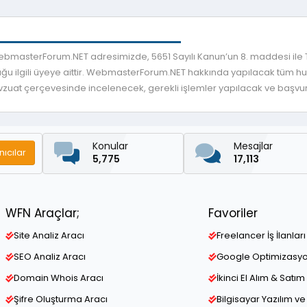
 WebmasterForum.NET adresimizde, 5651 Sayılı Kanun’un 8. maddesi ile
ğu ilgili üyeye aittir. WebmasterForum.NET hakkında yapılacak tüm huku
mevzuat çerçevesinde incelenecek, gerekli işlemler yapılacak ve başvuru
Konular
Mesajlar
nıcılar
5,775
17,113
WFN Araçlar;
Favoriler
Site Analiz Aracı
Freelancer İş İlanları
SEO Analiz Aracı
Google Optimizasy
Domain Whois Aracı
İkinci El Alım & Satım 
Şifre Oluşturma Aracı
Bilgisayar Yazılım 