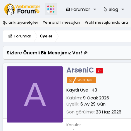
Forumlar
Blog
Şu anki ziyaretçiler
Yeni profil mesajları
Profil mesajlarında ara
Forumlar
Üyeler
Sizlere Önemli Bir Mesajımız Var! 🎉
ArseniC
A
WFN Üye
Kayıtlı Üye
·
43
Katılım
9 Ocak 2026
Üyelik
6 Ay 29 Gün
Son görülme
23 Haz 2026
Konular