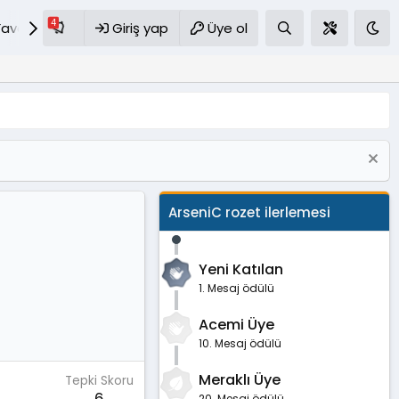
Favoriler
S.S.S
Giriş yap
Üye ol
ArseniC rozet ilerlemesi
Yeni Katılan
1. Mesaj ödülü
Acemi Üye
10. Mesaj ödülü
Meraklı Üye
Tepki Skoru
20. Mesaj ödülü