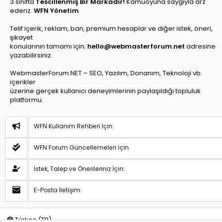
3 sınıfta
Tescillenmiş Bir Markadır!
Kamuoyuna saygıyla arz
ederiz.
WFN Yönetim
Telif içerik, reklam, ban, premium hesaplar ve diğer istek, öneri,
şikayet
konularının tamamı için;
hello@webmasterforum.net
adresine
yazabilirsiniz.
WebmasterForum.NET – SEO, Yazılım, Donanım, Teknoloji vb.
içerikler
üzerine gerçek kullanıcı deneyimlerinin paylaşıldığı topluluk
platformu.
WFN Kullanım Rehberi İçin:
WFN Forum Güncellemeleri İçin
İstek, Talep ve Önerileriniz İçin:
E-Posta İletişim:
Türkçe (TR)