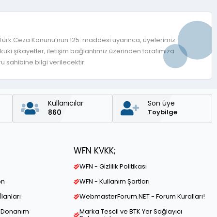
 Türk Ceza Kanunu’nun 125. maddesi uyarınca, üyelerimiz
ki şikayetler, iletişim bağlantımız üzerinden tarafımıza
 sahibine bilgi verilecektir.
Kullanıcılar
Son üye
860
Toybilge
WFN KVKK;
WFN - Gizlilik Politikası
on
WFN - Kullanım Şartları
İlanları
WebmasterForum.NET - Forum Kuralları!
ve Donanım
Marka Tescil ve BTK Yer Sağlayıcı