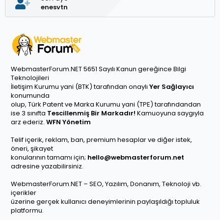
enesvtn
WebmasterForum.NET 5651 Sayılı Kanun gereğince Bilgi
Teknolojileri
İletişim Kurumu yani (BTK) tarafından onaylı
Yer Sağlayıcı
konumunda
olup, Türk Patent ve Marka Kurumu yani (TPE) tarafındandan
ise 3 sınıfta
Tescillenmiş Bir Markadır!
Kamuoyuna saygıyla
arz ederiz.
WFN Yönetim
Telif içerik, reklam, ban, premium hesaplar ve diğer istek,
öneri, şikayet
konularının tamamı için;
hello@webmasterforum.net
adresine yazabilirsiniz.
WebmasterForum.NET – SEO, Yazılım, Donanım, Teknoloji vb.
içerikler
üzerine gerçek kullanıcı deneyimlerinin paylaşıldığı topluluk
platformu.