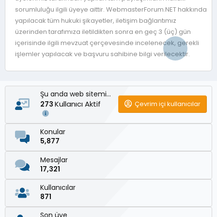
sorumluluğu ilgili üyeye aittir. WebmasterForum.NET hakkında
yapılacak tüm hukuki şikayetler, iletişim bağlantımız
üzerinden tarafımıza iletildikten sonra en geç 3 (üç) gün
içerisinde ilgili mevzuat çerçevesinde incelenecek, gerekli
işlemler yapılacak ve başvuru sahibine bilgi verilecektir.
Şu anda web sitemizde
Kullanıcı Aktif
Çevrim içi kullanıcılar
273
Konular
5,877
Mesajlar
17,321
Kullanıcılar
871
Son üye