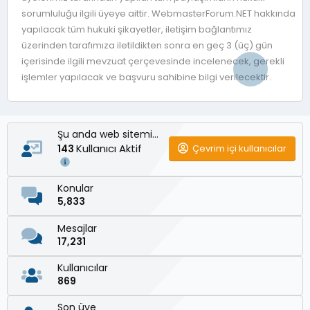
sorumluluğu ilgili üyeye aittir. WebmasterForum.NET hakkında
yapılacak tüm hukuki şikayetler, iletişim bağlantımız
üzerinden tarafımıza iletildikten sonra en geç 3 (üç) gün
içerisinde ilgili mevzuat çerçevesinde incelenecek, gerekli
işlemler yapılacak ve başvuru sahibine bilgi verilecektir.
Şu anda web sitemizde
Kullanıcı Aktif
Çevrim içi kullanıcılar
143
Konular
5,833
Mesajlar
17,231
Kullanıcılar
869
Son üye