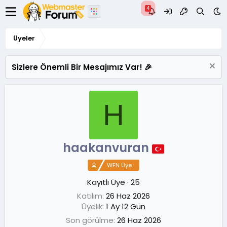
Üyeler
Sizlere Önemli Bir Mesajımız Var! 🎉
H
haakanvuran
WFN Üye
Kayıtlı Üye
·
25
Katılım
26 Haz 2026
Üyelik
1 Ay 12 Gün
Son görülme
26 Haz 2026