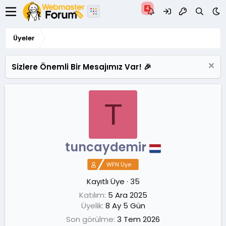
Üyeler
Sizlere Önemli Bir Mesajımız Var! 🎉
T
tuncaydemir
WFN Üye
Kayıtlı Üye
·
35
Katılım
5 Ara 2025
Üyelik
8 Ay 5 Gün
Son görülme
3 Tem 2026