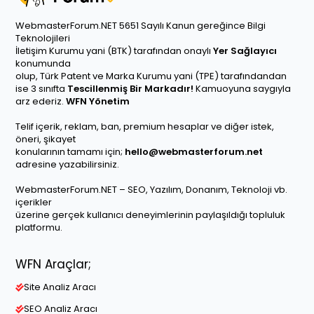
WebmasterForum.NET 5651 Sayılı Kanun gereğince Bilgi
Teknolojileri
İletişim Kurumu yani (BTK) tarafından onaylı
Yer Sağlayıcı
konumunda
olup, Türk Patent ve Marka Kurumu yani (TPE) tarafındandan
ise 3 sınıfta
Tescillenmiş Bir Markadır!
Kamuoyuna saygıyla
arz ederiz.
WFN Yönetim
Telif içerik, reklam, ban, premium hesaplar ve diğer istek,
öneri, şikayet
konularının tamamı için;
hello@webmasterforum.net
adresine yazabilirsiniz.
WebmasterForum.NET – SEO, Yazılım, Donanım, Teknoloji vb.
içerikler
üzerine gerçek kullanıcı deneyimlerinin paylaşıldığı topluluk
platformu.
WFN Araçlar;
Site Analiz Aracı
SEO Analiz Aracı