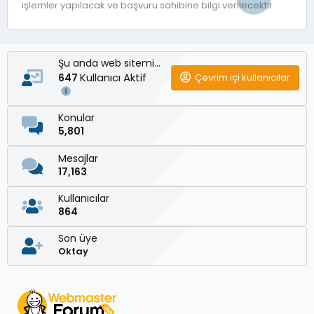
işlemler yapılacak ve başvuru sahibine bilgi verilecektir.
Şu anda web sitemizde
Kullanıcı Aktif
Çevrim içi kullanıcılar
647
Konular
5,801
Mesajlar
17,163
Kullanıcılar
864
Son üye
Oktay