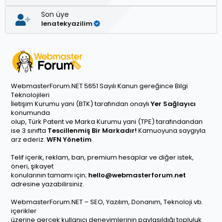
Son üye
lenatekyazilim
WebmasterForum.NET 5651 Sayılı Kanun gereğince Bilgi
Teknolojileri
İletişim Kurumu yani (BTK) tarafından onaylı
Yer Sağlayıcı
konumunda
olup, Türk Patent ve Marka Kurumu yani (TPE) tarafındandan
ise 3 sınıfta
Tescillenmiş Bir Markadır!
Kamuoyuna saygıyla
arz ederiz.
WFN Yönetim
Telif içerik, reklam, ban, premium hesaplar ve diğer istek,
öneri, şikayet
konularının tamamı için;
hello@webmasterforum.net
adresine yazabilirsiniz.
WebmasterForum.NET – SEO, Yazılım, Donanım, Teknoloji vb.
içerikler
üzerine gerçek kullanıcı deneyimlerinin paylaşıldığı topluluk