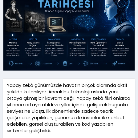
r
ü
i
r
h
e
i
s
i
Yapay zekâ günümüzde hayatın birçok alanında aktif
şekilde kullanılıyor. Ancak bu teknoloji aslında yeni
ortaya çıkmış bir kavram değil. Yapay zekâ fikri onlarca
yıl önce ortaya atıldı ve yıllar içinde gelişerek bugünkü
seviyesine ulaştı. İlk dönemlerde sadece teorik
çalışmalar yapılırken, günümüzde insanlar ile sohbet
edebilen, görsel oluşturabilen ve kod yazabilen
sistemler geliştirildi.