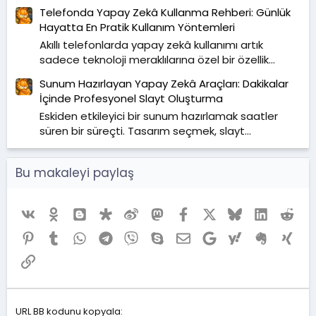
Telefonda Yapay Zekâ Kullanma Rehberi: Günlük
Hayatta En Pratik Kullanım Yöntemleri
Akıllı telefonlarda yapay zekâ kullanımı artık
sadece teknoloji meraklılarına özel bir özellik...
Sunum Hazırlayan Yapay Zekâ Araçları: Dakikalar
İçinde Profesyonel Slayt Oluşturma
Eskiden etkileyici bir sunum hazırlamak saatler
süren bir süreçti. Tasarım seçmek, slayt...
Bu makaleyi paylaş
Vk
Ok
Blogger
Diaspora
Weibo
Mastodon
Facebook
X (Twitter)
Bluesky
LinkedIn
Red
Pinterest
Tumblr
WhatsApp
Telegram
Viber
Skype
E-posta
Google
Yahoo
Evernote
Xing
Link
URL BB kodunu kopyala