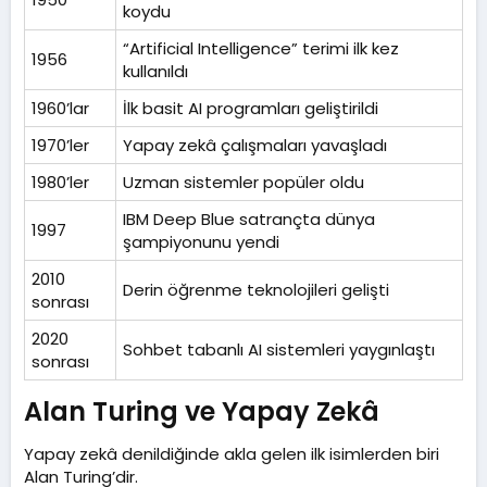
koydu
“Artificial Intelligence” terimi ilk kez
1956
kullanıldı
1960’lar
İlk basit AI programları geliştirildi
1970’ler
Yapay zekâ çalışmaları yavaşladı
1980’ler
Uzman sistemler popüler oldu
IBM Deep Blue satrançta dünya
1997
şampiyonunu yendi
2010
Derin öğrenme teknolojileri gelişti
sonrası
2020
Sohbet tabanlı AI sistemleri yaygınlaştı
sonrası
Alan Turing ve Yapay Zekâ​
Yapay zekâ denildiğinde akla gelen ilk isimlerden biri
Alan Turing’dir.