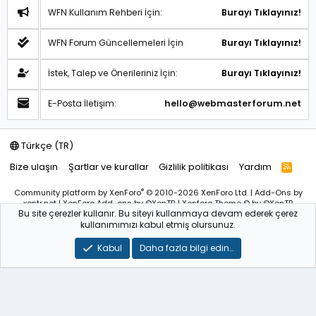
WFN Kullanım Rehberi İçin:
Burayı Tıklayınız!
WFN Forum Güncellemeleri İçin
Burayı Tıklayınız!
İstek, Talep ve Önerileriniz İçin:
Burayı Tıklayınız!
E-Posta İletişim:
hello@webmasterforum.net
Türkçe (TR)
Bize ulaşın
Şartlar ve kurallar
Gizlilik politikası
Yardım
R
S
S
®
Community platform by XenForo
© 2010-2026 XenForo Ltd.
|
Add-Ons
by
xentr.net |
XenForo Add-ons
by ©XenTR
|
Xenforo Theme
© by ©XenTR
Bu site çerezler kullanır. Bu siteyi kullanmaya devam ederek çerez
Sitemiz bünyesindeki içerikleri izinsiz kullananlar hakkında T.C.K
kullanımımızı kabul etmiş olursunuz.
kanun ve yönetmeliklerine göre yasal işlem başlatılacağını
bu
alandan yazılı olarak beyan ederiz!
Kabul
Daha fazla bilgi edin…
WebmasterForum.NET – Tüm Hakları Saklıdır © 2025-2026