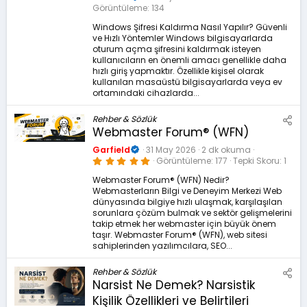
Görüntüleme
134
Windows Şifresi Kaldırma Nasıl Yapılır? Güvenli
ve Hızlı Yöntemler Windows bilgisayarlarda
oturum açma şifresini kaldırmak isteyen
kullanıcıların en önemli amacı genellikle daha
hızlı giriş yapmaktır. Özellikle kişisel olarak
kullanılan masaüstü bilgisayarlarda veya ev
ortamındaki cihazlarda...
Rehber & Sözlük
Webmaster Forum® (WFN)
Garfield
31 May 2026
2 dk okuma
5
Görüntüleme
177
Tepki Skoru
1
.
0
Webmaster Forum® (WFN) Nedir?
0
Webmasterların Bilgi ve Deneyim Merkezi Web
y
ı
dünyasında bilgiye hızlı ulaşmak, karşılaşılan
l
sorunlara çözüm bulmak ve sektör gelişmelerini
d
takip etmek her webmaster için büyük önem
ı
z
taşır. Webmaster Forum® (WFN), web sitesi
sahiplerinden yazılımcılara, SEO...
Rehber & Sözlük
Narsist Ne Demek? Narsistik
Kişilik Özellikleri ve Belirtileri