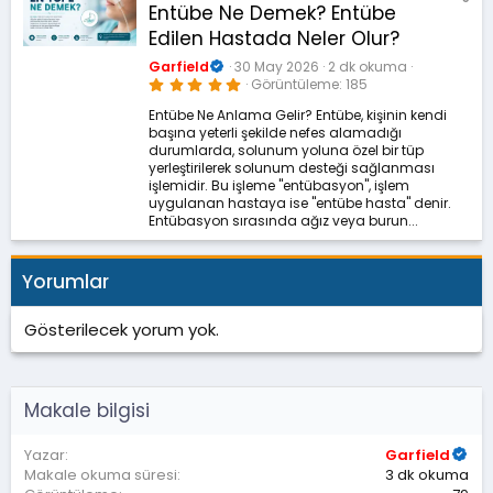
Entübe Ne Demek? Entübe
Edilen Hastada Neler Olur?
Garfield
30 May 2026
2 dk okuma
5
Görüntüleme
185
.
0
Entübe Ne Anlama Gelir? Entübe, kişinin kendi
0
başına yeterli şekilde nefes alamadığı
y
ı
durumlarda, solunum yoluna özel bir tüp
l
yerleştirilerek solunum desteği sağlanması
d
işlemidir. Bu işleme "entübasyon", işlem
ı
z
uygulanan hastaya ise "entübe hasta" denir.
Entübasyon sırasında ağız veya burun...
Yorumlar
Gösterilecek yorum yok.
Makale bilgisi
Yazar
Garfield
Makale okuma süresi
3 dk okuma