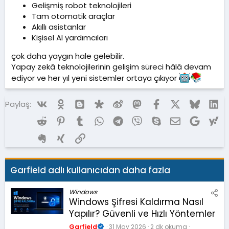
Gelişmiş robot teknolojileri
Tam otomatik araçlar
Akıllı asistanlar
Kişisel AI yardımcıları
çok daha yaygın hale gelebilir.
Yapay zekâ teknolojilerinin gelişim süreci hâlâ devam
ediyor ve her yıl yeni sistemler ortaya çıkıyor
Vk
Ok
Blogger
Diaspora
Weibo
Mastodon
Facebook
X (Twitter)
Bluesky
Li
Paylaş:
Reddit
Pinterest
Tumblr
WhatsApp
Telegram
Viber
Skype
E-posta
Google
Ya
Evernote
Xing
Link
Garfield adlı kullanıcıdan daha fazla
Windows
Windows Şifresi Kaldırma Nasıl
Yapılır? Güvenli ve Hızlı Yöntemler
Garfield
31 May 2026
2 dk okuma