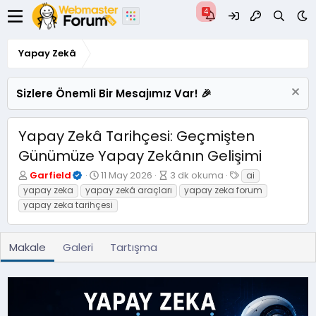
Yapay Zekâ
Sizlere Önemli Bir Mesajımız Var! 🎉
Yapay Zekâ Tarihçesi: Geçmişten
Günümüze Yapay Zekânın Gelişimi
Y
Y
M
E
Garfield
11 May 2026
3 dk okuma
ai
a
a
a
t
yapay zeka
yapay zekâ araçları
yapay zeka forum
z
y
k
i
yapay zeka tarihçesi
a
ı
a
k
r
m
l
e
l
e
t
Makale
Galeri
Tartışma
a
o
l
n
k
e
m
u
r
a
m
t
a
a
s