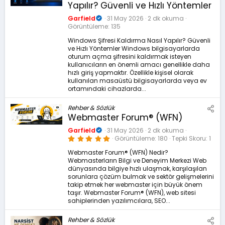
Yapılır? Güvenli ve Hızlı Yöntemler
Garfield
31 May 2026
2 dk okuma
Görüntüleme
135
Windows Şifresi Kaldırma Nasıl Yapılır? Güvenli
ve Hızlı Yöntemler Windows bilgisayarlarda
oturum açma şifresini kaldırmak isteyen
kullanıcıların en önemli amacı genellikle daha
hızlı giriş yapmaktır. Özellikle kişisel olarak
kullanılan masaüstü bilgisayarlarda veya ev
ortamındaki cihazlarda...
Rehber & Sözlük
Webmaster Forum® (WFN)
Garfield
31 May 2026
2 dk okuma
5
Görüntüleme
180
Tepki Skoru
1
.
0
Webmaster Forum® (WFN) Nedir?
0
Webmasterların Bilgi ve Deneyim Merkezi Web
y
ı
dünyasında bilgiye hızlı ulaşmak, karşılaşılan
l
sorunlara çözüm bulmak ve sektör gelişmelerini
d
takip etmek her webmaster için büyük önem
ı
z
taşır. Webmaster Forum® (WFN), web sitesi
sahiplerinden yazılımcılara, SEO...
Rehber & Sözlük