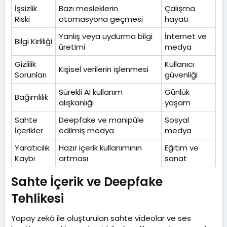
İşsizlik
Bazı mesleklerin
Çalışma
Riski
otomasyona geçmesi
hayatı
Yanlış veya uydurma bilgi
İnternet ve
Bilgi Kirliliği
üretimi
medya
Gizlilik
Kullanıcı
Kişisel verilerin işlenmesi
Sorunları
güvenliği
Sürekli AI kullanım
Günlük
Bağımlılık
alışkanlığı
yaşam
Sahte
Deepfake ve manipüle
Sosyal
İçerikler
edilmiş medya
medya
Yaratıcılık
Hazır içerik kullanımının
Eğitim ve
Kaybı
artması
sanat
Sahte İçerik ve Deepfake
Tehlikesi​
Yapay zekâ ile oluşturulan sahte videolar ve ses