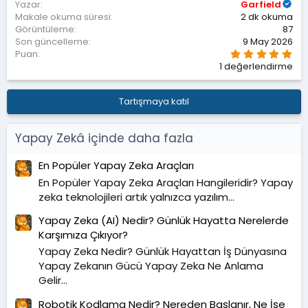
Yazar
Garfield
Makale okuma süresi
2 dk okuma
Görüntüleme
87
Son güncelleme
9 May 2026
5
Puan
.
1 değerlendirme
0
0
y
ı
Tartışmaya katıl
l
d
ı
z
Yapay Zekâ içinde daha fazla
En Popüler Yapay Zeka Araçları
En Popüler Yapay Zeka Araçları Hangileridir? Yapay
zeka teknolojileri artık yalnızca yazılım...
Yapay Zeka (AI) Nedir? Günlük Hayatta Nerelerde
Karşımıza Çıkıyor?
Yapay Zeka Nedir? Günlük Hayattan İş Dünyasına
Yapay Zekanın Gücü Yapay Zeka Ne Anlama
Gelir...
Robotik Kodlama Nedir? Nereden Başlanır, Ne İşe