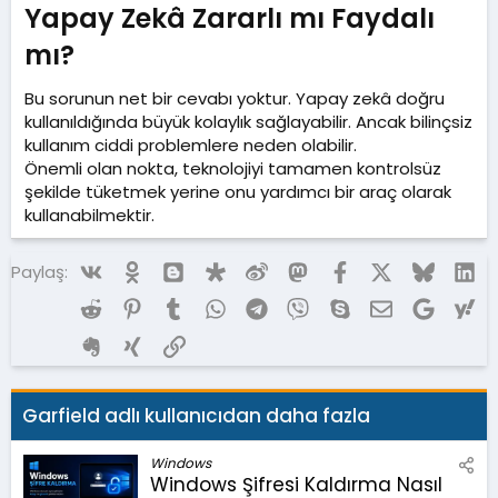
Yapay Zekâ Zararlı mı Faydalı
mı?​
Bu sorunun net bir cevabı yoktur. Yapay zekâ doğru
kullanıldığında büyük kolaylık sağlayabilir. Ancak bilinçsiz
kullanım ciddi problemlere neden olabilir.
Önemli olan nokta, teknolojiyi tamamen kontrolsüz
şekilde tüketmek yerine onu yardımcı bir araç olarak
kullanabilmektir.
Vk
Ok
Blogger
Diaspora
Weibo
Mastodon
Facebook
X (Twitter)
Bluesky
Li
Paylaş:
Reddit
Pinterest
Tumblr
WhatsApp
Telegram
Viber
Skype
E-posta
Google
Ya
Evernote
Xing
Link
Garfield adlı kullanıcıdan daha fazla
Windows
Windows Şifresi Kaldırma Nasıl