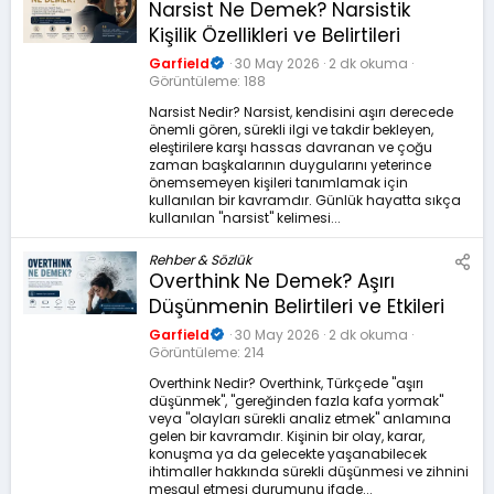
Narsist Ne Demek? Narsistik
Kişilik Özellikleri ve Belirtileri
Garfield
30 May 2026
2 dk okuma
Görüntüleme
188
Narsist Nedir? Narsist, kendisini aşırı derecede
önemli gören, sürekli ilgi ve takdir bekleyen,
eleştirilere karşı hassas davranan ve çoğu
zaman başkalarının duygularını yeterince
önemsemeyen kişileri tanımlamak için
kullanılan bir kavramdır. Günlük hayatta sıkça
kullanılan "narsist" kelimesi...
Rehber & Sözlük
Overthink Ne Demek? Aşırı
Düşünmenin Belirtileri ve Etkileri
Garfield
30 May 2026
2 dk okuma
Görüntüleme
214
Overthink Nedir? Overthink, Türkçede "aşırı
düşünmek", "gereğinden fazla kafa yormak"
veya "olayları sürekli analiz etmek" anlamına
gelen bir kavramdır. Kişinin bir olay, karar,
konuşma ya da gelecekte yaşanabilecek
ihtimaller hakkında sürekli düşünmesi ve zihnini
meşgul etmesi durumunu ifade...