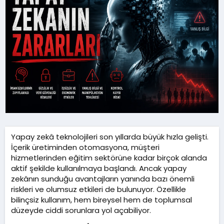
r
ü
i
r
h
e
i
s
i
Yapay zekâ teknolojileri son yıllarda büyük hızla gelişti.
İçerik üretiminden otomasyona, müşteri
hizmetlerinden eğitim sektörüne kadar birçok alanda
aktif şekilde kullanılmaya başlandı. Ancak yapay
zekânın sunduğu avantajların yanında bazı önemli
riskleri ve olumsuz etkileri de bulunuyor. Özellikle
bilinçsiz kullanım, hem bireysel hem de toplumsal
düzeyde ciddi sorunlara yol açabiliyor.