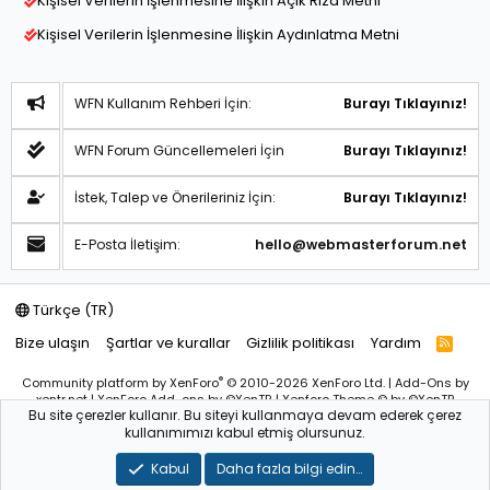
Kişisel Verilerin İşlenmesine İlişkin Açık Rıza Metni
Kişisel Verilerin İşlenmesine İlişkin Aydınlatma Metni
WFN Kullanım Rehberi İçin:
Burayı Tıklayınız!
WFN Forum Güncellemeleri İçin
Burayı Tıklayınız!
İstek, Talep ve Önerileriniz İçin:
Burayı Tıklayınız!
E-Posta İletişim:
hello@webmasterforum.net
Türkçe (TR)
Bize ulaşın
Şartlar ve kurallar
Gizlilik politikası
Yardım
R
S
S
®
Community platform by XenForo
© 2010-2026 XenForo Ltd.
|
Add-Ons
by
xentr.net |
XenForo Add-ons
by ©XenTR
|
Xenforo Theme
© by ©XenTR
Bu site çerezler kullanır. Bu siteyi kullanmaya devam ederek çerez
Sitemiz bünyesindeki içerikleri izinsiz kullananlar hakkında T.C.K
kullanımımızı kabul etmiş olursunuz.
kanun ve yönetmeliklerine göre yasal işlem başlatılacağını
bu
alandan yazılı olarak beyan ederiz!
Kabul
Daha fazla bilgi edin…
WebmasterForum.NET – Tüm Hakları Saklıdır © 2025-2026