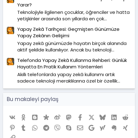
Yarar?
Teknolojiyle ilgilenen çocuklar, öğrenciler ve hatta
yetişkinler arasında son yıllarda en çok...
Yapay Zekâ Tarihçesi: Geçmişten Günümüze
Yapay Zekânın Gelişimi
Yapay zekâ günümüzde hayatın birçok alanında
aktif şekilde kullanılıyor. Ancak bu teknoloji...
Telefonda Yapay Zekâ Kullanma Rehberi: Günlük
Hayatta En Pratik Kullanım Yöntemleri
Akıllı telefonlarda yapay zekâ kullanımı artık
sadece teknoloji meraklılarına özel bir özellik...
Bu makaleyi paylaş
Vk
Ok
Blogger
Diaspora
Weibo
Mastodon
Facebook
X (Twitter)
Bluesky
LinkedIn
Red
Pinterest
Tumblr
WhatsApp
Telegram
Viber
Skype
E-posta
Google
Yahoo
Evernote
Xing
Link