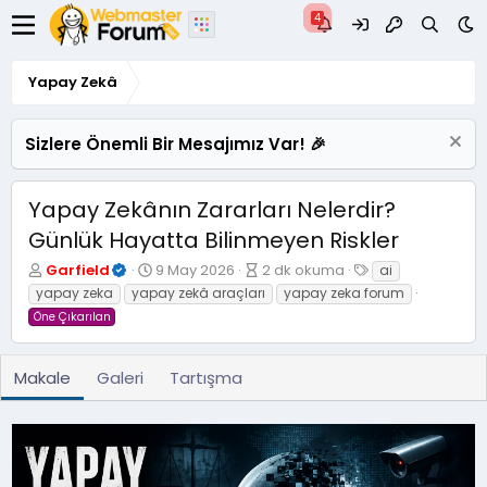
Yapay Zekâ
Sizlere Önemli Bir Mesajımız Var! 🎉
Yapay Zekânın Zararları Nelerdir?
Günlük Hayatta Bilinmeyen Riskler
Y
Y
M
E
Garfield
9 May 2026
2 dk okuma
ai
a
a
a
t
yapay zeka
yapay zekâ araçları
yapay zeka forum
z
y
k
i
Öne Çıkarılan
a
ı
a
k
r
m
l
e
l
e
t
Makale
Galeri
Tartışma
a
o
l
n
k
e
m
u
r
a
m
t
a
a
s