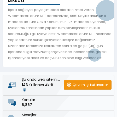
Dikkat!
İçerik sağlayıcı paylaşım sitesi olarak hizmet veren
WebmasterForum.NET adresimizde, 5651 Sayılı Kanun’un 8.
maddesi ile Türk Ceza Kanunu’nun 125. maddesi uyarınca,
üyelerimiz tarafından yapılan tüm paylaşımların hukuki
sorumluluğu ilgili üyeye aittir. WebmasterForum.NET hakkında
yapılacak tüm hukuki şikayetler, iletişim bağlantımız
üzerinden tarafımıza iletildikten sonra en geç 3 (üç) gün
içerisinde ilgili mevzuat çerçevesinde incelenecek, gerekli
işlemler yapılacak ve başvuru sahibine bilgi verilecektir.
Şu anda web sitemizde
Kullanıcı Aktif
Çevrim içi kullanıcılar
146
Konular
5,867
Mesajlar