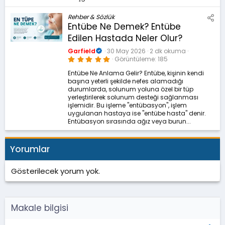
Rehber & Sözlük
Entübe Ne Demek? Entübe
Edilen Hastada Neler Olur?
Garfield
30 May 2026
2 dk okuma
5
Görüntüleme
185
.
0
Entübe Ne Anlama Gelir? Entübe, kişinin kendi
0
başına yeterli şekilde nefes alamadığı
y
ı
durumlarda, solunum yoluna özel bir tüp
l
yerleştirilerek solunum desteği sağlanması
d
işlemidir. Bu işleme "entübasyon", işlem
ı
z
uygulanan hastaya ise "entübe hasta" denir.
Entübasyon sırasında ağız veya burun...
Yorumlar
Gösterilecek yorum yok.
Makale bilgisi