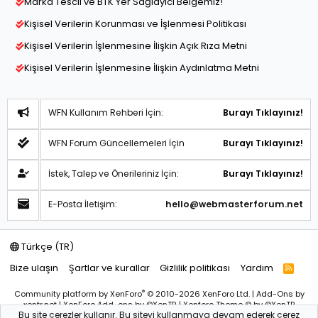
Marka Tescil ve BTK Yer Sağlayıcı Belgemiz!
Kişisel Verilerin Korunması ve İşlenmesi Politikası
Kişisel Verilerin İşlenmesine İlişkin Açık Rıza Metni
Kişisel Verilerin İşlenmesine İlişkin Aydınlatma Metni
WFN Kullanım Rehberi İçin:
Burayı Tıklayınız!
WFN Forum Güncellemeleri İçin
Burayı Tıklayınız!
İstek, Talep ve Önerileriniz İçin:
Burayı Tıklayınız!
E-Posta İletişim:
hello@webmasterforum.net
Türkçe (TR)
Bize ulaşın
Şartlar ve kurallar
Gizlilik politikası
Yardım
R
S
S
®
Community platform by XenForo
© 2010-2026 XenForo Ltd.
|
Add-Ons
by
xentr.net |
XenForo Add-ons
by ©XenTR
|
Xenforo Theme
© by ©XenTR
Bu site çerezler kullanır. Bu siteyi kullanmaya devam ederek çerez
Sitemiz bünyesindeki içerikleri izinsiz kullananlar hakkında T.C.K