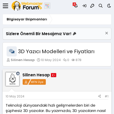
Bilgisayar Ekipmanları
Sizlere Önemli Bir Mesajımız Var! 🎉
3D Yazıcı Modelleri ve Fiyatları
K
B
C
G
Silinen Hesap
10 May 2024
0
878
o
a
e
ö
n
ş
v
r
u
l
a
ü
Silinen Hesap
y
a
p
n
WFN Üye
u
n
l
t
B
g
a
ü
a
ı
r
l
ş
ç
e
10 May 2024
#1
l
t
m
Teknoloji dünyasındaki hızlı gelişmelerden biri de
a
a
e
t
r
şüphesiz 3D yazıcılar. Bu yazımızda, 3D yazıcıların nasıl