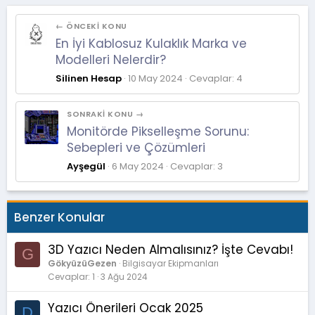
← ÖNCEKI KONU
En İyi Kablosuz Kulaklık Marka ve
Modelleri Nelerdir?
Silinen Hesap
10 May 2024
Cevaplar: 4
SONRAKI KONU →
Monitörde Pikselleşme Sorunu:
Sebepleri ve Çözümleri
Ayşegül
6 May 2024
Cevaplar: 3
Benzer Konular
3D Yazıcı Neden Almalısınız? İşte Cevabı!
G
GökyüzüGezen
Bilgisayar Ekipmanları
Cevaplar
1
3 Ağu 2024
Yazıcı Önerileri Ocak 2025
D