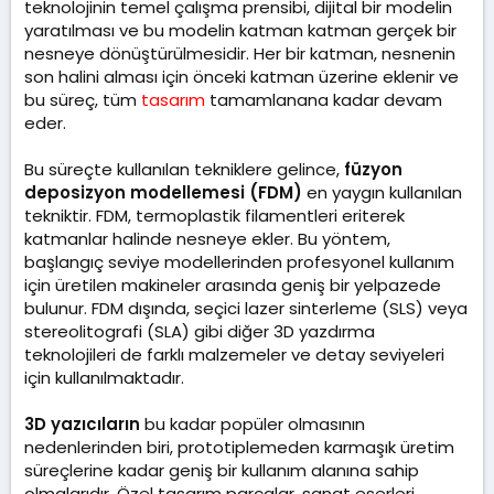
teknolojinin temel çalışma prensibi, dijital bir modelin
yaratılması ve bu modelin katman katman gerçek bir
nesneye dönüştürülmesidir. Her bir katman, nesnenin
son halini alması için önceki katman üzerine eklenir ve
bu süreç, tüm
tasarım
tamamlanana kadar devam
eder.
Bu süreçte kullanılan tekniklere gelince,
füzyon
deposizyon modellemesi (FDM)
en yaygın kullanılan
tekniktir. FDM, termoplastik filamentleri eriterek
katmanlar halinde nesneye ekler. Bu yöntem,
başlangıç seviye modellerinden profesyonel kullanım
için üretilen makineler arasında geniş bir yelpazede
bulunur. FDM dışında, seçici lazer sinterleme (SLS) veya
stereolitografi (SLA) gibi diğer 3D yazdırma
teknolojileri de farklı malzemeler ve detay seviyeleri
için kullanılmaktadır.
3D yazıcıların
bu kadar popüler olmasının
nedenlerinden biri, prototiplemeden karmaşık üretim
süreçlerine kadar geniş bir kullanım alanına sahip
olmalarıdır. Özel tasarım parçalar, sanat eserleri,