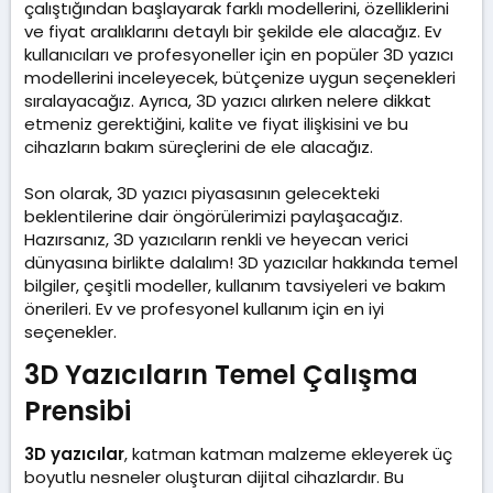
a
i
çalıştığından başlayarak farklı modellerini, özelliklerini
n
h
ve fiyat aralıklarını detaylı bir şekilde ele alacağız. Ev
i
kullanıcıları ve profesyoneller için en popüler 3D yazıcı
modellerini inceleyecek, bütçenize uygun seçenekleri
sıralayacağız. Ayrıca, 3D yazıcı alırken nelere dikkat
etmeniz gerektiğini, kalite ve fiyat ilişkisini ve bu
cihazların bakım süreçlerini de ele alacağız.
Son olarak, 3D yazıcı piyasasının gelecekteki
beklentilerine dair öngörülerimizi paylaşacağız.
Hazırsanız, 3D yazıcıların renkli ve heyecan verici
dünyasına birlikte dalalım! 3D yazıcılar hakkında temel
bilgiler, çeşitli modeller, kullanım tavsiyeleri ve bakım
önerileri. Ev ve profesyonel kullanım için en iyi
seçenekler.
3D Yazıcıların Temel Çalışma
Prensibi​
3D yazıcılar
, katman katman malzeme ekleyerek üç
boyutlu nesneler oluşturan dijital cihazlardır. Bu