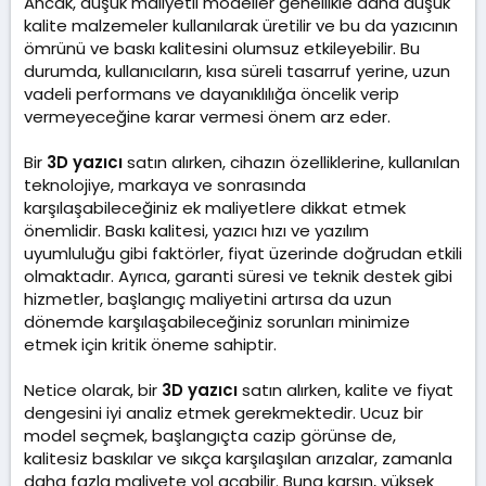
Ancak, düşük maliyetli modeller genellikle daha düşük
kalite malzemeler kullanılarak üretilir ve bu da yazıcının
ömrünü ve baskı kalitesini olumsuz etkileyebilir. Bu
durumda, kullanıcıların, kısa süreli tasarruf yerine, uzun
vadeli performans ve dayanıklılığa öncelik verip
vermeyeceğine karar vermesi önem arz eder.
Bir
3D yazıcı
satın alırken, cihazın özelliklerine, kullanılan
teknolojiye, markaya ve sonrasında
karşılaşabileceğiniz ek maliyetlere dikkat etmek
önemlidir. Baskı kalitesi, yazıcı hızı ve yazılım
uyumluluğu gibi faktörler, fiyat üzerinde doğrudan etkili
olmaktadır. Ayrıca, garanti süresi ve teknik destek gibi
hizmetler, başlangıç maliyetini artırsa da uzun
dönemde karşılaşabileceğiniz sorunları minimize
etmek için kritik öneme sahiptir.
Netice olarak, bir
3D yazıcı
satın alırken, kalite ve fiyat
dengesini iyi analiz etmek gerekmektedir. Ucuz bir
model seçmek, başlangıçta cazip görünse de,
kalitesiz baskılar ve sıkça karşılaşılan arızalar, zamanla
daha fazla maliyete yol açabilir. Buna karşın, yüksek