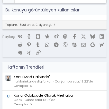
Bu konuyu görüntüleyen kullanıcılar
Toplam: 1 (Kullanıcı: 0, ziyaretçi: 1)
Vk
Ok
Blogger
Diaspora
Weibo
Mastodon
Facebook
X (Twitter)
Bluesky
Li
Paylaş:
Reddit
Pinterest
Tumblr
WhatsApp
Telegram
Viber
Skype
E-posta
Google
Ya
Evernote
Xing
Link
Haftanın Trendleri
Konu 'Mod Hakkında'
halklarinkardesligifurkan
Çarşamba saat 18:22'de
Cevaplar: 5
Konu 'Odakcode Olarak Merhaba'
Odak
Cuma saat 19:06'de
Cevaplar: 5