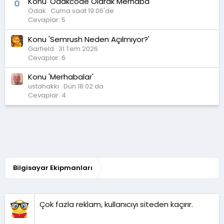
Konu 'Odakcode Olarak Merhaba'
Odak
Cuma saat 19:06'de
Cevaplar: 5
Konu 'Semrush Neden Açılmıyor?'
Garfield
31 Tem 2026
Cevaplar: 6
Konu 'Merhabalar'
ustahakkı
Dün 18:02 da
Cevaplar: 4
Bilgisayar Ekipmanları
Çok fazla reklam, kullanıcıyı siteden kaçırır.