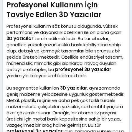
Profesyonel Kullanım İçin
Tavsiye Edilen 3D Yazıcılar​
Profesyonel kullanım söz konusu olduğunda, yüksek
performans ve dayanıklılık özellikleri ile ön plana çıkan
3D yazıcılar
tercih edilmektedir. Bu tür cihazlar,
genellikle yüksek çözünürlüklü baskı kabiliyetine sahip
olup, detaylı ve karmaşık tasarımları bile sorunsuz bir
şekilde üretebilmektedir. Özellikle endüstriyel tasarım,
mühendislik, mimarlık gibi alanlarda ihtiyaç duyulan
detaylı prototipler, bu
profesyonel 3D yazıcılar
yardımıyla kolayca üretilebilmektedir.
Bu segmentte kullanılan
3D yazıcılar
, aynı zamanda
geniş malzeme yelpazesine uygunluk göstermektedir.
Metal, plastik, reçine ve daha pek çok farklı türdeki
malzemelerle çalışabilen yazıcılar, sektörel ihtiyaçlara
özel çözümler sunar. Örneğin, bir otomotiv parçası
üreticisi için metal baskı kapasitesine sahip bir yazıcı,
vazgeçilmez bir araç haline gelmiştir. Bu tür
profesyonel 3D yazıcılar
, aynı zamanda yüksek baskı