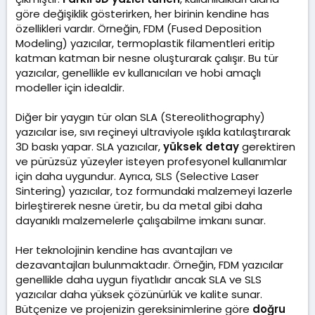
göre değişiklik gösterirken, her birinin kendine has
özellikleri vardır. Örneğin, FDM (Fused Deposition
Modeling) yazıcılar, termoplastik filamentleri eritip
katman katman bir nesne oluşturarak çalışır. Bu tür
yazıcılar, genellikle ev kullanıcıları ve hobi amaçlı
modeller için idealdir.
Diğer bir yaygın tür olan SLA (Stereolithography)
yazıcılar ise, sıvı reçineyi ultraviyole ışıkla katılaştırarak
3D baskı yapar. SLA yazıcılar,
yüksek detay
gerektiren
ve pürüzsüz yüzeyler isteyen profesyonel kullanımlar
için daha uygundur. Ayrıca, SLS (Selective Laser
Sintering) yazıcılar, toz formundaki malzemeyi lazerle
birleştirerek nesne üretir, bu da metal gibi daha
dayanıklı malzemelerle çalışabilme imkanı sunar.
Her teknolojinin kendine has avantajları ve
dezavantajları bulunmaktadır. Örneğin, FDM yazıcılar
genellikle daha uygun fiyatlıdır ancak SLA ve SLS
yazıcılar daha yüksek çözünürlük ve kalite sunar.
Bütçenize ve projenizin gereksinimlerine göre
doğru