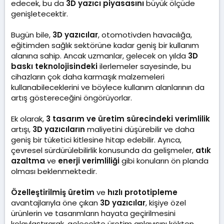
edecek, bu da
3D yazıcı piyasasını
büyük ölçüde
genişletecektir.
Bugün bile,
3D yazıcılar
, otomotivden havacılığa,
eğitimden sağlık sektörüne kadar geniş bir kullanım
alanına sahip. Ancak uzmanlar, gelecek on yılda
3D
baskı teknolojisindeki
ilerlemeler sayesinde, bu
cihazların çok daha karmaşık malzemeleri
kullanabileceklerini ve böylece kullanım alanlarının da
artış göstereceğini öngörüyorlar.
Ek olarak,
3 tasarım ve üretim sürecindeki verimlilik
artışı,
3D yazıcıların
maliyetini düşürebilir ve daha
geniş bir tüketici kitlesine hitap edebilir. Ayrıca,
çevresel sürdürülebilirlik konusunda da gelişmeler,
atık
azaltma
ve
enerji verimliliği
gibi konuların ön planda
olması beklenmektedir.
Özelleştirilmiş üretim
ve
hızlı prototipleme
avantajlarıyla öne çıkan
3D yazıcılar
, kişiye özel
ürünlerin ve tasarımların hayata geçirilmesini
kolaylaştırarak, gelecekte üretim anlayışını kökten