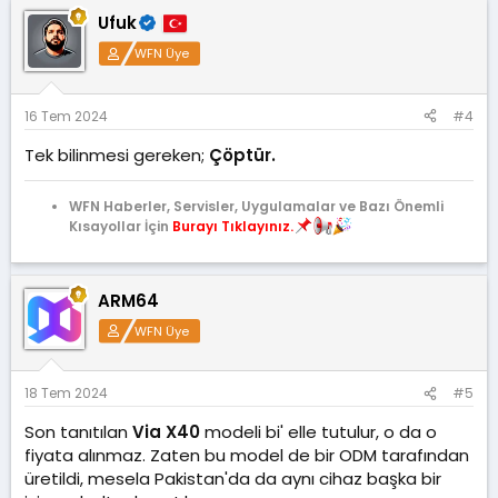
k
Ufuk
i
l
WFN Üye
e
r
:
16 Tem 2024
#4
Tek bilinmesi gereken;
Çöptür.
WFN Haberler, Servisler, Uygulamalar ve Bazı Önemli
Kısayollar İçin
Burayı Tıklayınız.
ARM64
WFN Üye
18 Tem 2024
#5
Son tanıtılan
Via X40
modeli bi' elle tutulur, o da o
fiyata alınmaz. Zaten bu model de bir ODM tarafından
üretildi, mesela Pakistan'da da aynı cihaz başka bir