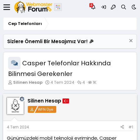
Cep Telefonları
Sizlere Önemli Bir Mesajımız Var! 🎉
Casper Telefonlar Hakkında
Bilinmesi Gerekenler
K
B
C
G
Silinen Hesap
4 Tem 2024
4
1K
o
a
e
ö
n
ş
v
r
u
l
a
ü
Silinen Hesap
y
a
p
n
WFN Üye
u
n
l
t
B
g
a
ü
a
ı
r
l
ş
ç
e
4 Tem 2024
#1
l
t
m
Günümüzdeki mobil teknoloji evriminde, Casper
a
a
e