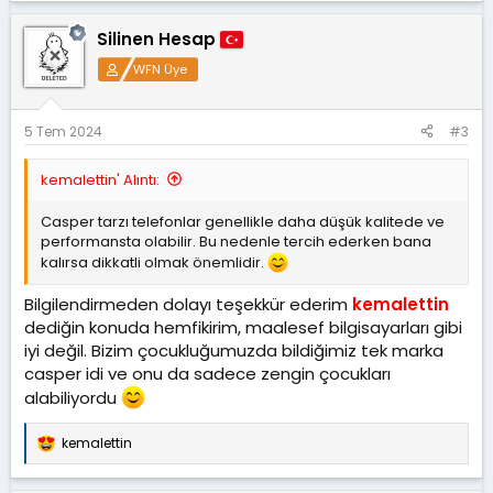
p
k
Silinen Hesap
i
l
WFN Üye
e
r
:
5 Tem 2024
#3
kemalettin' Alıntı:
Casper tarzı telefonlar genellikle daha düşük kalitede ve
performansta olabilir. Bu nedenle tercih ederken bana
kalırsa dikkatli olmak önemlidir.
Bilgilendirmeden dolayı teşekkür ederim
kemalettin
dediğin konuda hemfikirim, maalesef bilgisayarları gibi
iyi değil. Bizim çocukluğumuzda bildiğimiz tek marka
casper idi ve onu da sadece zengin çocukları
alabiliyordu
kemalettin
T
e
p