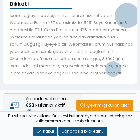
Dikkat!
İçerik sağlayıcı paylaşım sitesi olarak hizmet veren
WebmasterForum.NET adresimizde, 5651 Sayılı Kanun’un 8.
maddesi ile Türk Ceza Kanunu’nun 125. maddesi uyarınca,
üyelerimiz tarafından yapılan tüm paylaşımların hukuki
sorumluluğu ilgili üyeye aittir. WebmasterForum.NET hakkında
yapılacak tüm hukuki şikayetler, iletişim bağlantımız
üzerinden tarafımıza iletildikten sonra en geç 3 (üç) gün
içerisinde ilgili mevzuat çerçevesinde incelenecek, gerekli
işlemler yapılacak ve başvuru sahibine bilgi verilecektir.
Şu anda web sitemizde
Kullanıcı Aktif
Çevrim içi kullanıcılar
623
Bu site çerezler kullanır. Bu siteyi kullanmaya devam ederek çerez
kullanımımızı kabul etmiş olursunuz.
Konular
5,774
Kabul
Daha fazla bilgi edin…