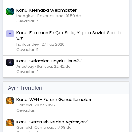
Konu 'Merhaba Webmaster'
theoghzn
Pazartesi saat 01:59'de
Cevaplar: 4
Konu 'Forumun En Çok Satış Yapan Sözlük Scripti
H
V3'
halilcandev
27 Haz 2026
Cevaplar: 5
Konu 'Selamlar, Hayırlı Olsun🥳'
Anestezy
Salı saat 22:42'de
Cevaplar: 2
Ayın Trendleri
Konu 'WFN - Forum Güncellemeleri'
Garfield
7 Kas 2025
Cevaplar: 1
Konu 'Semrush Neden Açılmıyor?'
Garfield
Cuma saat 17:08'de