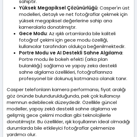
sahiptir.
Yüksek Megapiksel Çözünürlüğü
: Casper'ın üst
modelleri, detaylı ve net fotoğraflar çekmek için
yüksek megapiksel değerlerine sahip ana
kameralarla donatılmıştır.
Gece Modu
: Az ışıklı ortamlarda bile kaliteli
fotoğraf çekimi için gece modu özelliği,
kullanıcılar tarafından oldukça beğenilmektedir.
Portre Modu ve AI Destekli Sahne Algılama
:
Portre modu ile bokeh efekti (arka plan
bulanıklığı) sağlama ve yapay zeka destekli
sahne algılama özellikleri, fotoğraflarınıza
profesyonel bir dokunuş katmanıza olanak tanır.
Casper telefonların kamera performansı, fiyat aralığı
göz önünde bulundurulduğunda, pek çok kullanıcıyı
memnun edebilecek düzeydedir. Özellikle güncel
modeller, yapay zekâ destekli sahne algılama ve
gelişmiş gece çekimi modları gibi teknolojilerle
donatılmıştır. Bu özellikler, ışık koşullarının ideal olmadığı
durumlarda bile etkileyici fotoğraflar çekmenize
yardımcı olur.