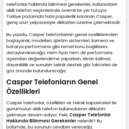
t
r
telefonlar hakkında bilinmesi gerekenler, kullanıcıların
a
i
akıllı telefon seçimlerinde önemli bir yer tutuyor.
n
h
Türkiye pazarında hızla popülerlik kazanan Casper,
i
geniş ürün yelpazesiyle dikkatleri üzerine çekmektedir.
Bu yazıda, Casper telefonlarının genel özelliklerinden
başlayarak, modelleri, işletim sistemleri, kamera ve
batarya performansı gibi temel konu başlıklarını
detaylandıracağız. Hem fiyat hem de performans
açısından değerlendirme yaparken, ekran kalitesi,
dayanıklılık ve sunulan teknik destek gibi faktörleri de
göz önünde bulunduracağız.
Casper Telefonların Genel
Özellikleri​
Casper telefonlar, özellikleri ve teknik kapasiteleri ile
günümüzün akıllı telefon kullanıcılarının dikkatini
çekmeye devam ediyor. Peki,
Casper Telefonlar
Hakkında Bilinmesi Gerekenler
nelerdir? Bu
bölümde, bu sorunun cevabını vereceğiz.