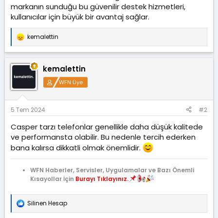
markanın sunduğu bu güvenilir destek hizmetleri,
kullanıcılar için büyük bir avantaj sağlar.
kemalettin
T
e
p
k
kemalettin
i
l
WFN Üye
e
r
:
5 Tem 2024
#2
Casper tarzı telefonlar genellikle daha düşük kalitede
ve performansta olabilir. Bu nedenle tercih ederken
bana kalırsa dikkatli olmak önemlidir.
WFN Haberler, Servisler, Uygulamalar ve Bazı Önemli
Kısayollar İçin
Burayı Tıklayınız.
Silinen Hesap
T
e