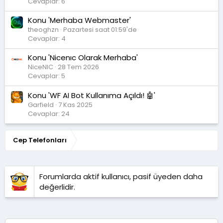
Cevaplar: 6
Konu 'Merhaba Webmaster'
theoghzn
Pazartesi saat 01:59'de
Cevaplar: 4
Konu 'Nicenıc Olarak Merhaba'
NiceNIC
28 Tem 2026
Cevaplar: 5
Konu 'WF AI Bot Kullanıma Açıldı! 🤖'
Garfield
7 Kas 2025
Cevaplar: 24
Cep Telefonları
Forumlarda aktif kullanıcı, pasif üyeden daha
değerlidir.