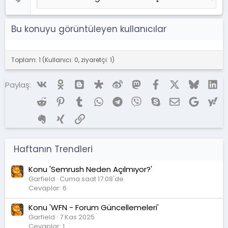
Bu konuyu görüntüleyen kullanıcılar
Toplam: 1 (Kullanıcı: 0, ziyaretçi: 1)
Vk
Ok
Blogger
Diaspora
Weibo
Mastodon
Facebook
X (Twitter)
Bluesky
Li
Paylaş:
Reddit
Pinterest
Tumblr
WhatsApp
Telegram
Viber
Skype
E-posta
Google
Ya
Evernote
Xing
Link
Haftanın Trendleri
Konu 'Semrush Neden Açılmıyor?'
Garfield
Cuma saat 17:08'de
Cevaplar: 6
Konu 'WFN - Forum Güncellemeleri'
Garfield
7 Kas 2025
Cevaplar: 1