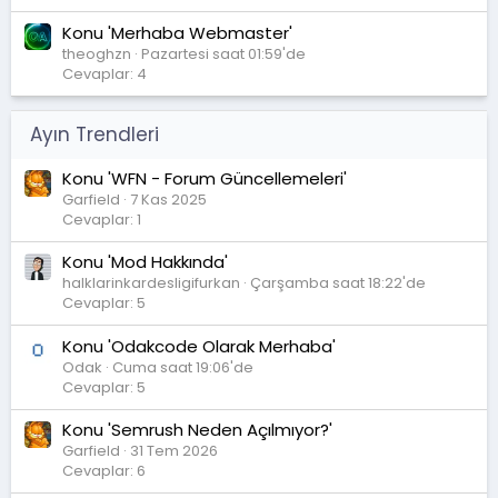
Konu 'Merhaba Webmaster'
theoghzn
Pazartesi saat 01:59'de
Cevaplar: 4
Ayın Trendleri
Konu 'WFN - Forum Güncellemeleri'
Garfield
7 Kas 2025
Cevaplar: 1
Konu 'Mod Hakkında'
halklarinkardesligifurkan
Çarşamba saat 18:22'de
Cevaplar: 5
Konu 'Odakcode Olarak Merhaba'
Odak
Cuma saat 19:06'de
Cevaplar: 5
Konu 'Semrush Neden Açılmıyor?'
Garfield
31 Tem 2026
Cevaplar: 6