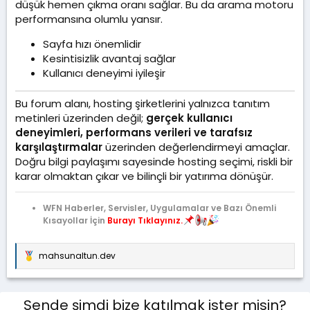
düşük hemen çıkma oranı sağlar. Bu da arama motoru
performansına olumlu yansır.
Sayfa hızı önemlidir
Kesintisizlik avantaj sağlar
Kullanıcı deneyimi iyileşir
Bu forum alanı, hosting şirketlerini yalnızca tanıtım
metinleri üzerinden değil;
gerçek kullanıcı
deneyimleri, performans verileri ve tarafsız
karşılaştırmalar
üzerinden değerlendirmeyi amaçlar.
Doğru bilgi paylaşımı sayesinde hosting seçimi, riskli bir
karar olmaktan çıkar ve bilinçli bir yatırıma dönüşür.
WFN Haberler, Servisler, Uygulamalar ve Bazı Önemli
Kısayollar İçin
Burayı Tıklayınız.
mahsunaltun.dev
T
e
p
k
Sende şimdi bize katılmak ister misin?
i