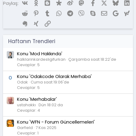
Vk
Ok
Blogger
Diaspora
Weibo
Mastodon
Facebook
X (Twitter)
Bluesky
Li
Paylaş:
Reddit
Pinterest
Tumblr
WhatsApp
Telegram
Viber
Skype
E-posta
Google
Ya
Evernote
Xing
Link
Haftanın Trendleri
Konu 'Mod Hakkında'
halklarinkardesligifurkan
Çarşamba saat 18:22'de
Cevaplar: 5
Konu 'Odakcode Olarak Merhaba'
Odak
Cuma saat 19:06'de
Cevaplar: 5
Konu 'Merhabalar'
ustahakkı
Dün 18:02 da
Cevaplar: 4
Konu 'WFN - Forum Güncellemeleri'
Garfield
7 Kas 2025
Cevaplar: 1