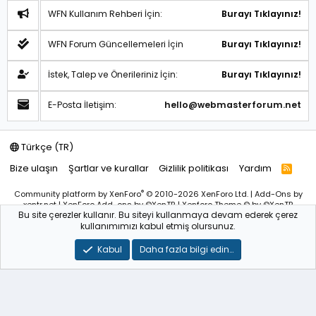
WFN Kullanım Rehberi İçin:
Burayı Tıklayınız!
WFN Forum Güncellemeleri İçin
Burayı Tıklayınız!
İstek, Talep ve Önerileriniz İçin:
Burayı Tıklayınız!
E-Posta İletişim:
hello@webmasterforum.net
Türkçe (TR)
Bize ulaşın
Şartlar ve kurallar
Gizlilik politikası
Yardım
R
S
S
®
Community platform by XenForo
© 2010-2026 XenForo Ltd.
|
Add-Ons
by
xentr.net |
XenForo Add-ons
by ©XenTR
|
Xenforo Theme
© by ©XenTR
Bu site çerezler kullanır. Bu siteyi kullanmaya devam ederek çerez
Sitemiz bünyesindeki içerikleri izinsiz kullananlar hakkında T.C.K
kullanımımızı kabul etmiş olursunuz.
kanun ve yönetmeliklerine göre yasal işlem başlatılacağını
bu
alandan yazılı olarak beyan ederiz!
Kabul
Daha fazla bilgi edin…
WebmasterForum.NET – Tüm Hakları Saklıdır © 2025-2026