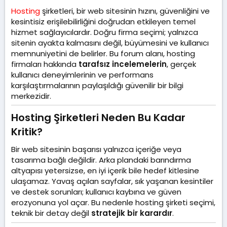
l
t
m
Hosting
şirketleri, bir web sitesinin hızını, güvenliğini ve
a
a
e
t
r
kesintisiz erişilebilirliğini doğrudan etkileyen temel
a
i
hizmet sağlayıcılardır. Doğru firma seçimi; yalnızca
n
h
sitenin ayakta kalmasını değil, büyümesini ve kullanıcı
i
memnuniyetini de belirler. Bu forum alanı, hosting
firmaları hakkında
tarafsız incelemelerin
, gerçek
kullanıcı deneyimlerinin ve performans
karşılaştırmalarının paylaşıldığı güvenilir bir bilgi
merkezidir.
Hosting Şirketleri Neden Bu Kadar
Kritik?​
Bir web sitesinin başarısı yalnızca içeriğe veya
tasarıma bağlı değildir. Arka plandaki barındırma
altyapısı yetersizse, en iyi içerik bile hedef kitlesine
ulaşamaz. Yavaş açılan sayfalar, sık yaşanan kesintiler
ve destek sorunları; kullanıcı kaybına ve güven
erozyonuna yol açar. Bu nedenle hosting şirketi seçimi,
teknik bir detay değil
stratejik bir karardır
.