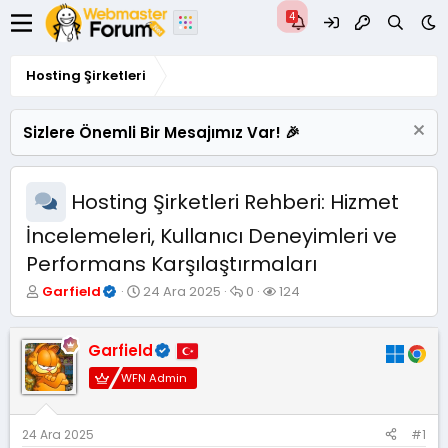
Hosting Şirketleri
Sizlere Önemli Bir Mesajımız Var! 🎉
Hosting Şirketleri Rehberi: Hizmet
İncelemeleri, Kullanıcı Deneyimleri ve
Performans Karşılaştırmaları
K
B
C
G
Garfield
24 Ara 2025
0
124
o
a
e
ö
n
ş
v
r
u
l
a
ü
Garfield
y
a
p
n
WFN Admin
u
n
l
t
B
g
a
ü
a
ı
r
l
ş
ç
e
24 Ara 2025
#1