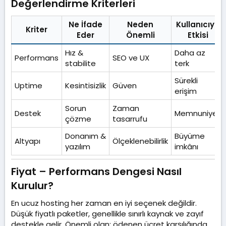
Değerlendirme Kriterleri​
Ne İfade
Neden
Kullanıcıya
Kriter
Eder
Önemli
Etkisi
Hız &
Daha az
Performans
SEO ve UX
stabilite
terk
Sürekli
Uptime
Kesintisizlik
Güven
erişim
Sorun
Zaman
Destek
Memnuniyet
çözme
tasarrufu
Donanım &
Büyüme
Altyapı
Ölçeklenebilirlik
yazılım
imkânı
Fiyat – Performans Dengesi Nasıl
Kurulur?​
En ucuz hosting her zaman en iyi seçenek değildir.
Düşük fiyatlı paketler, genellikle sınırlı kaynak ve zayıf
destekle gelir. Önemli olan; ödenen ücret karşılığında