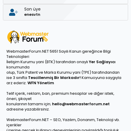
Son üye
enesvtn
WebmasterForum.NET 5651 Sayılı Kanun gereğince Bilgi
Teknolojileri
İletişim Kurumu yani (BTK) tarafından onaylı
Yer Sağlayıcı
konumunda
olup, Türk Patent ve Marka Kurumu yani (TPE) tarafındandan
ise 3 sınıfta
Tescillenmiş Bir Markadır!
Kamuoyuna saygıyla
arz ederiz.
WFN Yönetim
Telif içerik, reklam, ban, premium hesaplar ve diğer istek,
öneri, şikayet
konularının tamamı için;
hello@webmasterforum.net
adresine yazabilirsiniz.
WebmasterForum.NET – SEO, Yazılım, Donanım, Teknoloji vb.
içerikler
üzerine gerçek kullanıcı deneyimlerinin paylaşıldığı topluluk