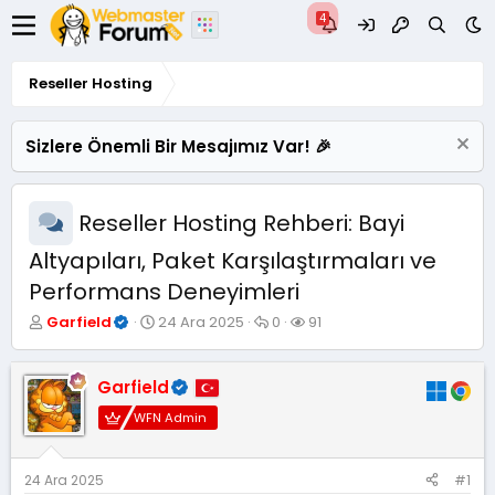
Reseller Hosting
Sizlere Önemli Bir Mesajımız Var! 🎉
Reseller Hosting Rehberi: Bayi
Altyapıları, Paket Karşılaştırmaları ve
Performans Deneyimleri
K
B
C
G
Garfield
24 Ara 2025
0
91
o
a
e
ö
n
ş
v
r
u
l
a
ü
Garfield
y
a
p
n
WFN Admin
u
n
l
t
B
g
a
ü
a
ı
r
l
ş
ç
e
24 Ara 2025
#1