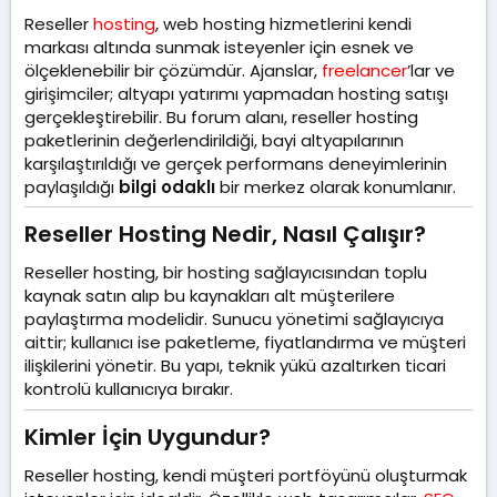
l
t
m
Reseller
hosting
, web hosting hizmetlerini kendi
a
a
e
t
r
markası altında sunmak isteyenler için esnek ve
a
i
ölçeklenebilir bir çözümdür. Ajanslar,
freelancer
’lar ve
n
h
girişimciler; altyapı yatırımı yapmadan hosting satışı
i
gerçekleştirebilir. Bu forum alanı, reseller hosting
paketlerinin değerlendirildiği, bayi altyapılarının
karşılaştırıldığı ve gerçek performans deneyimlerinin
paylaşıldığı
bilgi odaklı
bir merkez olarak konumlanır.
Reseller Hosting Nedir, Nasıl Çalışır?​
Reseller hosting, bir hosting sağlayıcısından toplu
kaynak satın alıp bu kaynakları alt müşterilere
paylaştırma modelidir. Sunucu yönetimi sağlayıcıya
aittir; kullanıcı ise paketleme, fiyatlandırma ve müşteri
ilişkilerini yönetir. Bu yapı, teknik yükü azaltırken ticari
kontrolü kullanıcıya bırakır.
Kimler İçin Uygundur?​
Reseller hosting, kendi müşteri portföyünü oluşturmak