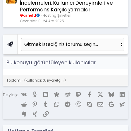
k
İncelemeleri, Kullanıcı Deneyimleri ve
a
Performans Karşılaştırmaları
l
Garfield
Hosting Şirketleri
e
Cevaplar
0
24 Ara 2025
Bu konuyu görüntüleyen kullanıcılar
Toplam: 1 (Kullanıcı: 0, ziyaretçi: 1)
Vk
Ok
Blogger
Diaspora
Weibo
Mastodon
Facebook
X (Twitter)
Bluesky
Li
Paylaş:
Reddit
Pinterest
Tumblr
WhatsApp
Telegram
Viber
Skype
E-posta
Google
Ya
Evernote
Xing
Link