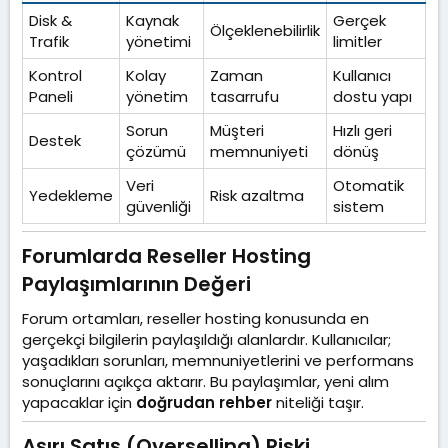
Disk &
Kaynak
Gerçek
Ölçeklenebilirlik
Trafik
yönetimi
limitler
Kontrol
Kolay
Zaman
Kullanıcı
Paneli
yönetim
tasarrufu
dostu yapı
Sorun
Müşteri
Hızlı geri
Destek
çözümü
memnuniyeti
dönüş
Veri
Otomatik
Yedekleme
Risk azaltma
güvenliği
sistem
Forumlarda Reseller Hosting
Paylaşımlarının Değeri​
Forum ortamları, reseller hosting konusunda en
gerçekçi bilgilerin paylaşıldığı alanlardır. Kullanıcılar;
yaşadıkları sorunları, memnuniyetlerini ve performans
sonuçlarını açıkça aktarır. Bu paylaşımlar, yeni alım
yapacaklar için
doğrudan rehber
niteliği taşır.
Aşırı Satış (Overselling) Riski​