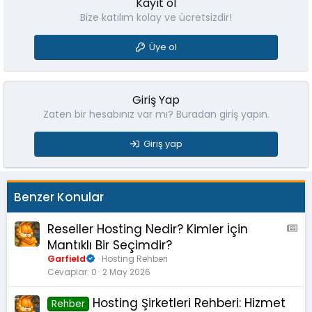
Kayıt ol
Bize katılım kolay ve ücretsizdir!
Üye ol
Giriş Yap
Zaten bir hesabınız var mı? Buradan giriş yapın.
Giriş yap
Benzer Konular
Reseller Hosting Nedir? Kimler İçin
A
M
Mantıklı Bir Seçimdir?
S
Garfield
Hosting Rehberi
:
Cevaplar
0
2 May 2026
M
a
Hosting Şirketleri Rehberi: Hizmet
Rehber