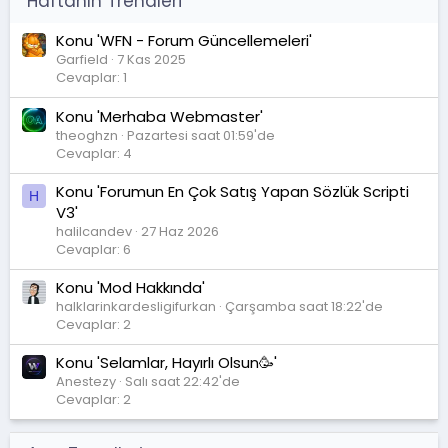
Haftanın Trendleri
Konu 'WFN - Forum Güncellemeleri'
Garfield
7 Kas 2025
Cevaplar: 1
Konu 'Merhaba Webmaster'
theoghzn
Pazartesi saat 01:59'de
Cevaplar: 4
Konu 'Forumun En Çok Satış Yapan Sözlük Scripti
H
V3'
halilcandev
27 Haz 2026
Cevaplar: 6
Konu 'Mod Hakkında'
halklarinkardesligifurkan
Çarşamba saat 18:22'de
Cevaplar: 2
Konu 'Selamlar, Hayırlı Olsun🥳'
Anestezy
Salı saat 22:42'de
Cevaplar: 2