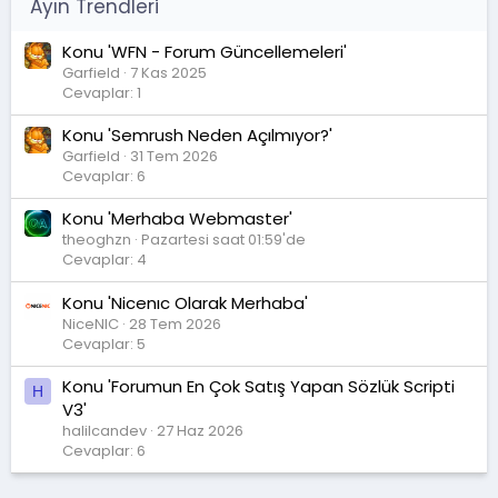
Ayın Trendleri
Konu 'WFN - Forum Güncellemeleri'
Garfield
7 Kas 2025
Cevaplar: 1
Konu 'Semrush Neden Açılmıyor?'
Garfield
31 Tem 2026
Cevaplar: 6
Konu 'Merhaba Webmaster'
theoghzn
Pazartesi saat 01:59'de
Cevaplar: 4
Konu 'Nicenıc Olarak Merhaba'
NiceNIC
28 Tem 2026
Cevaplar: 5
Konu 'Forumun En Çok Satış Yapan Sözlük Scripti
H
V3'
halilcandev
27 Haz 2026
Cevaplar: 6