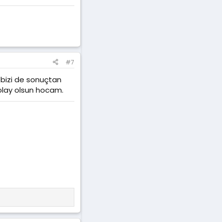
#7
p bizi de sonuçtan
olay olsun hocam.