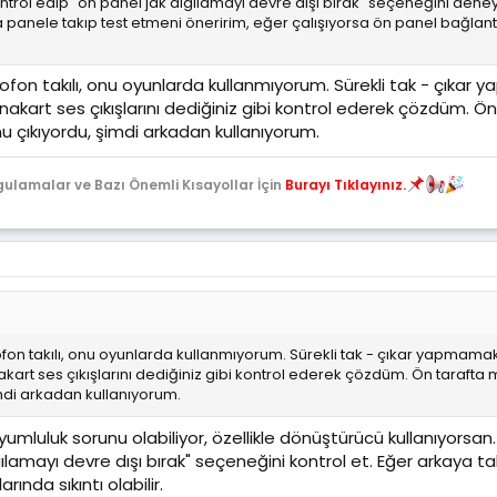
ontrol edip "ön panel jak algılamayı devre dışı bırak" seçeneğini deneye
 panele takıp test etmeni öneririm, eğer çalışıyorsa ön panel bağlant
krofon takılı, onu oyunlarda kullanmıyorum. Sürekli tak - çıkar
kart ses çıkışlarını dediğiniz gibi kontrol ederek çözdüm. Ön
çıkıyordu, şimdi arkadan kullanıyorum.
gulamalar ve Bazı Önemli Kısayollar İçin
Burayı Tıklayınız.
ofon takılı, onu oyunlarda kullanmıyorum. Sürekli tak - çıkar yapmama
art ses çıkışlarını dediğiniz gibi kontrol ederek çözdüm. Ön taraft
mdi arkadan kullanıyorum.
umluluk sorunu olabiliyor, özellikle dönüştürücü kullanıyorsan
gılamayı devre dışı bırak" seçeneğini kontrol et. Eğer arkaya t
rında sıkıntı olabilir.