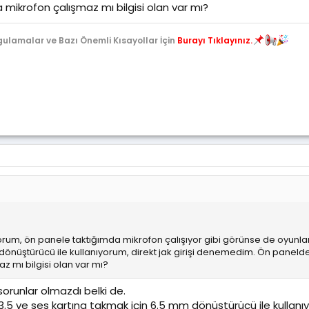
 mikrofon çalışmaz mı bilgisi olan var mı?
gulamalar ve Bazı Önemli Kısayollar İçin
Burayı Tıklayınız.
orum, ön panele taktığımda mikrofon çalışıyor gibi görünse de oyunla
al dönüştürücü ile kullanıyorum, direkt jak girişi denemedim. Ön paneld
z mı bilgisi olan var mı?
 sorunlar olmazdı belki de.
cu 3.5 ve ses kartına takmak için 6.5 mm dönüştürücü ile kulla