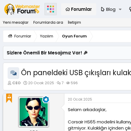
Forumlar
Blog
Yeni mesajlar
Forumlarda ara
İletişim
Forumlar
Yazılım
Oyun Forum
Sizlere Önemli Bir Mesajımız Var! 🎉
Ön paneldeki USB çıkışları kulak
K
B
C
G
CEO
20 Ocak 2025
7
596
o
a
e
ö
n
ş
v
r
u
l
a
ü
20 Ocak 2025
y
a
p
n
u
n
l
t
Selam arkadaşlar,
B
g
a
ü
a
ı
r
l
Corsair HS65 modelini kullan
ş
ç
e
gitmiyor. Kulaklığın içinden ç
l
t
m