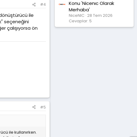
Konu 'Nicenıc Olarak
#4
Merhaba'
 dönüştürücü ile
NiceNIC
28 Tem 2026
Cevaplar: 5
ak" seçeneğini
ğer çalışıyorsa ön
#5
ücü ile kullanırken.