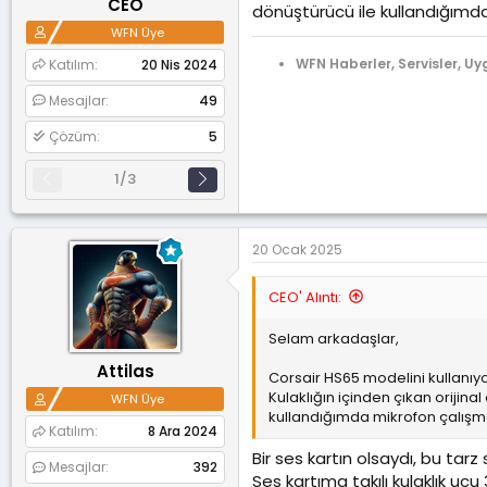
CEO
dönüştürücü ile kullandığımda
a
a
e
WFN Üye
t
r
a
i
WFN Haberler, Servisler, Uy
Katılım
20 Nis 2024
n
h
i
Mesajlar
49
Çözüm
5
1/3
20 Ocak 2025
CEO' Alıntı:
Selam arkadaşlar,
Attilas
Corsair HS65 modelini kullanıy
Kulaklığın içinden çıkan orijin
WFN Üye
kullandığımda mikrofon çalışma
Katılım
8 Ara 2024
Bir ses kartın olsaydı, bu tarz
Mesajlar
392
Ses kartıma takılı kulaklık u