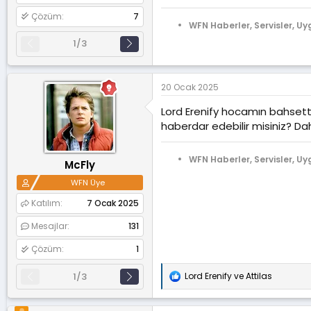
Çözüm
7
WFN Haberler, Servisler, Uy
1/3
20 Ocak 2025
Lord Erenify hocamın bahsetti
haberdar edebilir misiniz? D
WFN Haberler, Servisler, Uy
McFly
WFN Üye
Katılım
7 Ocak 2025
Mesajlar
131
Çözüm
1
1/3
Lord Erenify
ve
Attilas
T
e
p