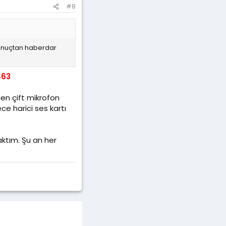
#8
 sonuçtan haberdar
463
en çift mikrofon
ce harici ses kartı
ktım. Şu an her