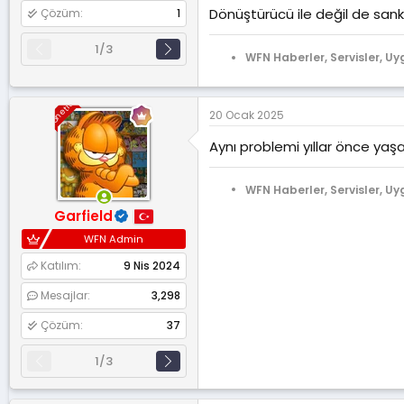
Dönüştürücü ile değil de sanki
Çözüm
1
1/3
WFN Haberler, Servisler, Uy
Yönetici
20 Ocak 2025
Aynı problemi yıllar önce yaş
WFN Haberler, Servisler, Uy
Garfield
WFN Admin
Katılım
9 Nis 2024
Mesajlar
3,298
Çözüm
37
1/3