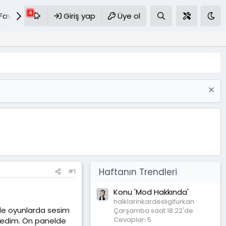
Favoriler
Giriş yap
S.S.S
Üye ol
Haftanın Trendleri
#1
Konu 'Mod Hakkında'
halklarinkardesligifurkan
 de oyunlarda sesim
Çarşamba saat 18:22'de
Cevaplar: 5
nemedim. Ön panelde