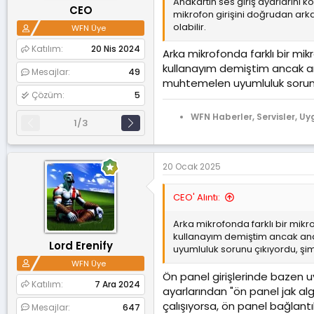
Anakartın ses giriş ayarlarını k
CEO
mikrofon girişini doğrudan arka
olabilir.
WFN Üye
Katılım
20 Nis 2024
Arka mikrofonda farklı bir mi
kullanayım demiştim ancak ana
Mesajlar
49
muhtemelen uyumluluk sorunu 
Çözüm
5
WFN Haberler, Servisler, Uy
1/3
20 Ocak 2025
CEO' Alıntı:
Arka mikrofonda farklı bir mikr
kullanayım demiştim ancak anak
Lord Erenify
uyumluluk sorunu çıkıyordu, şi
WFN Üye
Ön panel girişlerinde bazen uy
Katılım
7 Ara 2024
ayarlarından "ön panel jak al
çalışıyorsa, ön panel bağlantıla
Mesajlar
647