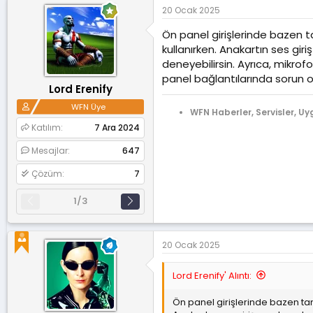
20 Ocak 2025
Ön panel girişlerinde bazen tam
kullanırken. Anakartın ses giri
deneyebilirsin. Ayrıca, mikrof
panel bağlantılarında sorun ola
Lord Erenify
WFN Üye
WFN Haberler, Servisler, Uy
Katılım
7 Ara 2024
Mesajlar
647
Çözüm
7
1/3
20 Ocak 2025
Lord Erenify' Alıntı:
Ön panel girişlerinde bazen tam 