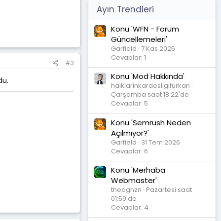
Ayın Trendleri
Konu 'WFN - Forum
Güncellemeleri'
Garfield
7 Kas 2025
Cevaplar: 1
#3
Konu 'Mod Hakkında'
du.
halklarinkardesligifurkan
Çarşamba saat 18:22'de
Cevaplar: 5
Konu 'Semrush Neden
Açılmıyor?'
Garfield
31 Tem 2026
Cevaplar: 6
Konu 'Merhaba
Webmaster'
theoghzn
Pazartesi saat
01:59'de
Cevaplar: 4