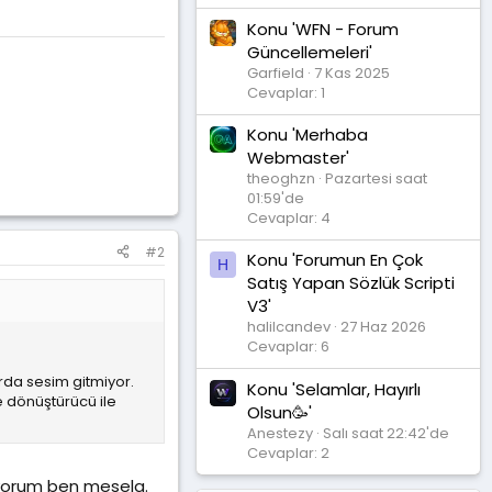
Konu 'WFN - Forum
Güncellemeleri'
Garfield
7 Kas 2025
Cevaplar: 1
Konu 'Merhaba
Webmaster'
theoghzn
Pazartesi saat
01:59'de
Cevaplar: 4
#2
Konu 'Forumun En Çok
H
Satış Yapan Sözlük Scripti
V3'
halilcandev
27 Haz 2026
Cevaplar: 6
rda sesim gitmiyor.
Konu 'Selamlar, Hayırlı
e dönüştürücü ile
Olsun🥳'
Anestezy
Salı saat 22:42'de
Cevaplar: 2
nıyorum ben mesela.