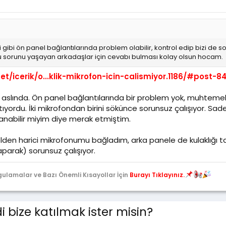
 gibi ön panel bağlantılarında problem olabilir, kontrol edip bizi de
u sorunu yaşayan arkadaşlar için cevabı bulması kolay olsun hocam.
/icerik/o...klik-mikrofon-icin-calismiyor.1186/#post-8
slında. Ön panel bağlantılarında bir problem yok, muhtemel
ıyordu. İki mikrofondan birini sökünce sorunsuz çalışıyor. Sade
ullanabilir miyim diye merak etmiştim.
den harici mikrofonumu bağladım, arka panele de kulaklığı ta
aparak) sorunsuz çalışıyor.
gulamalar ve Bazı Önemli Kısayollar İçin
Burayı Tıklayınız.
 bize katılmak ister misin?