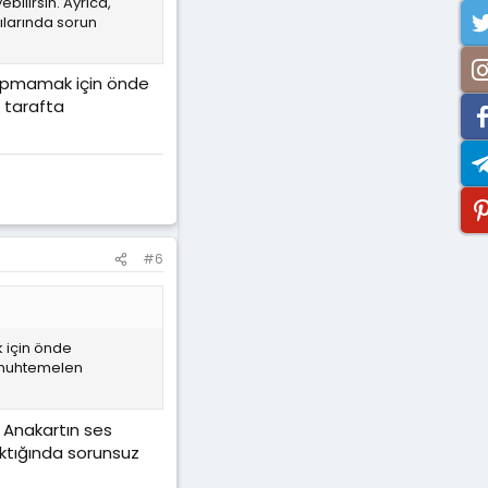
bilirsin. Ayrıca,
ılarında sorun
 yapmamak için önde
 tarafta
#6
k için önde
a muhtemelen
. Anakartın ses
aktığında sorunsuz