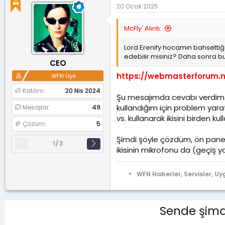
k
20 Ocak 2025
i
l
e
McFly' Alıntı:
r
:
Lord Erenify hocamın bahsettiği
edebilir misiniz? Daha sonra b
CEO
https://webmasterforum.net
WFN Üye
Katılım
20 Nis 2024
Şu mesajımda cevabı verdim a
kullandığım için problem yarat
Mesajlar
49
vs. kullanarak ikisini birden k
Çözüm
5
Şimdi şöyle çözdüm, ön panel
1/3
ikisinin mikrofonu da (geçiş y
WFN Haberler, Servisler, Uy
Sende şimdi