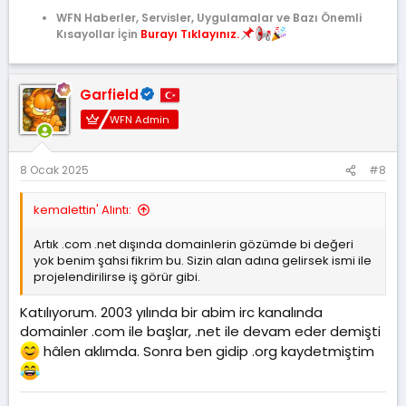
WFN Haberler, Servisler, Uygulamalar ve Bazı Önemli
Kısayollar İçin
Burayı Tıklayınız.
Garfield
WFN Admin
8 Ocak 2025
#8
kemalettin' Alıntı:
Artık .com .net dışında domainlerin gözümde bi değeri
yok benim şahsi fikrim bu. Sizin alan adına gelirsek ismi ile
projelendirilirse iş görür gibi.
Katılıyorum. 2003 yılında bir abim irc kanalında
domainler .com ile başlar, .net ile devam eder demişti
hâlen aklımda. Sonra ben gidip .org kaydetmiştim