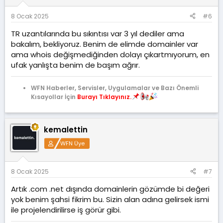
r
:
8 Ocak 2025
#6
TR uzantılarında bu sıkıntısı var 3 yıl dediler ama
bakalım, bekliyoruz. Benim de elimde domainler var
ama whois değişmediğinden dolayı çıkartmıyorum, en
ufak yanlışta benim de başım ağrır.
WFN Haberler, Servisler, Uygulamalar ve Bazı Önemli
Kısayollar İçin
Burayı Tıklayınız.
kemalettin
WFN Üye
8 Ocak 2025
#7
Artık .com .net dışında domainlerin gözümde bi değeri
yok benim şahsi fikrim bu. Sizin alan adına gelirsek ismi
ile projelendirilirse iş görür gibi.