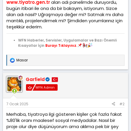
a
i
www.tiyatro.gen.tr
alan adı panelimde duruyordu,
n
h
bugün itibari ile ona da bir bakayım, istiyorum. Sizce
i
alan adı nasıl? Uğraşmaya değer mi? Satmak mı daha
mantıklı, projelendirmek mi? Şimdiden yorumlarınız için
teşekkür ederim.
WFN Haberler, Servisler, Uygulamalar ve Bazı Önemli
Kısayollar İçin
Burayı Tıklayınız.
Masar
T
e
p
k
Garfield
i
l
WFN Admin
e
r
:
7 Ocak 2025
#2
Merhaba, tiyatroya ilgi gösteren kişiler çok fazla fakat
%80'lik oranı maalesef sosyal medyadalar. Nasıl bir
proje olur diye düşünüyorum ama aklıma pek bir şey