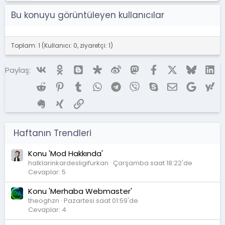
Bu konuyu görüntüleyen kullanıcılar
Toplam: 1 (Kullanıcı: 0, ziyaretçi: 1)
Vk
Ok
Blogger
Diaspora
Weibo
Mastodon
Facebook
X (Twitter)
Bluesky
Li
Paylaş:
Reddit
Pinterest
Tumblr
WhatsApp
Telegram
Viber
Skype
E-posta
Google
Ya
Evernote
Xing
Link
Haftanın Trendleri
Konu 'Mod Hakkında'
halklarinkardesligifurkan
Çarşamba saat 18:22'de
Cevaplar: 5
Konu 'Merhaba Webmaster'
theoghzn
Pazartesi saat 01:59'de
Cevaplar: 4