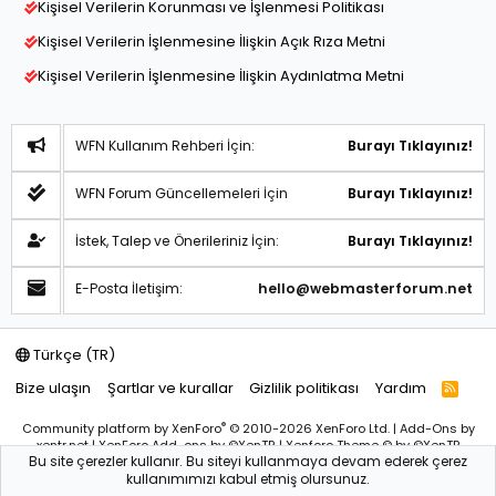
Kişisel Verilerin Korunması ve İşlenmesi Politikası
Kişisel Verilerin İşlenmesine İlişkin Açık Rıza Metni
Kişisel Verilerin İşlenmesine İlişkin Aydınlatma Metni
WFN Kullanım Rehberi İçin:
Burayı Tıklayınız!
WFN Forum Güncellemeleri İçin
Burayı Tıklayınız!
İstek, Talep ve Önerileriniz İçin:
Burayı Tıklayınız!
E-Posta İletişim:
hello@webmasterforum.net
Türkçe (TR)
Bize ulaşın
Şartlar ve kurallar
Gizlilik politikası
Yardım
R
S
S
®
Community platform by XenForo
© 2010-2026 XenForo Ltd.
|
Add-Ons
by
xentr.net |
XenForo Add-ons
by ©XenTR
|
Xenforo Theme
© by ©XenTR
Bu site çerezler kullanır. Bu siteyi kullanmaya devam ederek çerez
Sitemiz bünyesindeki içerikleri izinsiz kullananlar hakkında T.C.K
kullanımımızı kabul etmiş olursunuz.
kanun ve yönetmeliklerine göre yasal işlem başlatılacağını
bu