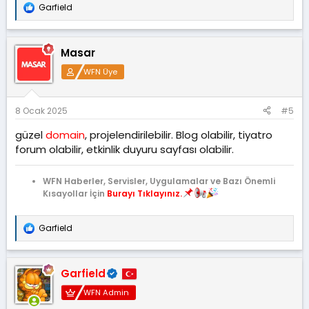
Garfield
T
e
p
k
Masar
i
l
WFN Üye
e
r
:
8 Ocak 2025
#5
güzel
domain
, projelendirilebilir. Blog olabilir, tiyatro
forum olabilir, etkinlik duyuru sayfası olabilir.
WFN Haberler, Servisler, Uygulamalar ve Bazı Önemli
Kısayollar İçin
Burayı Tıklayınız.
Garfield
T
e
p
k
Garfield
i
l
WFN Admin
e