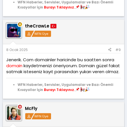
WFN Haberler, Servisler, Uygulamalar ve Bazı Önemli
Kısayollar İçin
Burayı Tıklayınız.
theCrawLe
WFN Üye
8 Ocak 2025
#9
Jenerik. Com domainler haricinde bu saatten sonra
domain
kaydetmenizi öneriyorum. Domain güzel fakat
satmak isteseniz kayıt parasından yukarı veren olmaz.
WFN Haberler, Servisler, Uygulamalar ve Bazı Önemli
Kısayollar İçin
Burayı Tıklayınız.
McFly
WFN Üye