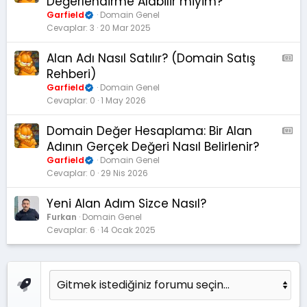
Değerlendirme Alabilir miyim?
Garfield
Domain Genel
Cevaplar
3
20 Mar 2025
Alan Adı Nasıl Satılır? (Domain Satış
A
M
Rehberi)
S
Garfield
Domain Genel
:
Cevaplar
0
1 May 2026
M
a
Domain Değer Hesaplama: Bir Alan
A
k
M
Adının Gerçek Değeri Nasıl Belirlenir?
a
S
Garfield
Domain Genel
l
:
Cevaplar
0
29 Nis 2026
e
M
a
Yeni Alan Adım Sizce Nasıl?
k
Furkan
Domain Genel
a
Cevaplar
6
14 Ocak 2025
l
e