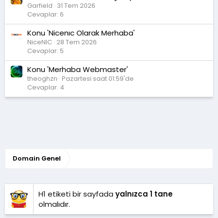
Garfield
31 Tem 2026
Cevaplar: 6
Konu 'Nicenıc Olarak Merhaba'
NiceNIC
28 Tem 2026
Cevaplar: 5
Konu 'Merhaba Webmaster'
theoghzn
Pazartesi saat 01:59'de
Cevaplar: 4
Domain Genel
H1 etiketi bir sayfada
yalnızca 1 tane
olmalıdır.