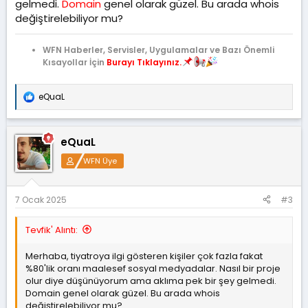
gelmedi.
Domain
genel olarak güzel. Bu arada whois
değiştirelebiliyor mu?
WFN Haberler, Servisler, Uygulamalar ve Bazı Önemli
Kısayollar İçin
Burayı Tıklayınız.
eQuaL
T
e
p
k
eQuaL
i
l
WFN Üye
e
r
:
7 Ocak 2025
#3
Tevfik' Alıntı:
Merhaba, tiyatroya ilgi gösteren kişiler çok fazla fakat
%80'lik oranı maalesef sosyal medyadalar. Nasıl bir proje
olur diye düşünüyorum ama aklıma pek bir şey gelmedi.
Domain genel olarak güzel. Bu arada whois
değiştirelebiliyor mu?