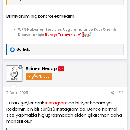
Bilmiyorum hiç kontrol etmedim.
WFN Haberler, Servisler, Uygulamalar ve Bazı Önemli
Kısayollar İçin
Burayı Tıklayınız.
Garfield
T
e
p
k
Silinen Hesap
i
l
WFN Üye
e
r
:
7 Ocak 2025
#4
O tarz şeyler artık
Instagram
'da bitiyor hocam ya.
Reklamın bin bir türlüsü Instagram'da. Bence normal
site yapmakla hiç uğraşmadan elden çıkartman daha
mantıklı olur.