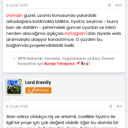
8 Ocak 2025
#10
Domain
güzel, uzantıı konusunda yukardaki
arkadaşlara katılmakla birlikte, tiyatro seyircisi - buna
ben de dahilim - şehrimdeki güncel oyunları ve bileti
nerden alacağıma açıkçası
instagram
'dan ziyade web
aramasıyla ulaşıyor kanaatimce. O yüzden bu
bağlamda projelendirilebilir belki.
WFN Haberler, Servisler, Uygulamalar ve Bazı Önemli
Kısayollar İçin
Burayı Tıklayınız.
Lord Erenify
WFN Üye
8 Ocak 2025
#11
Alan adınız oldukça niş ve anlamlı, özellikle tiyatro ile
ilgili bir proje için çok değerli olabilir. Eğer bu alanda bir