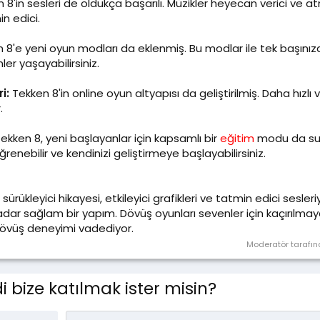
8'in sesleri de oldukça başarılı. Müzikler heyecan verici ve a
in edici.
 8'e yeni oyun modları da eklenmiş. Bu modlar ile tek başını
ler yaşayabilirsiniz.
i:
Tekken 8'in online oyun altyapısı da geliştirilmiş. Daha hızlı 
.
ekken 8, yeni başlayanlar için kapsamlı bir
eğitim
modu da sun
enebilir ve kendinizi geliştirmeye başlayabilirsiniz.
 sürükleyici hikayesi, etkileyici grafikleri ve tatmin edici sesler
dar sağlam bir yapım. Dövüş oyunları sevenler için kaçırılma
dövüş deneyimi vadediyor.
Moderatör tarafın
 bize katılmak ister misin?