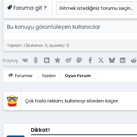
Foruma git ?
Bu konuyu görüntüleyen kullanıcılar
Toplam: 1 (Kullanıcı: 0, ziyaretçi: 1)
Vk
Ok
Blogger
Diaspora
Weibo
Mastodon
Facebook
X (Twitter)
Bluesky
Linke
Paylaş:
Forumlar
Yazılım
Oyun Forum
Çok fazla reklam, kullanıcıyı siteden kaçırır.
Dikkat!