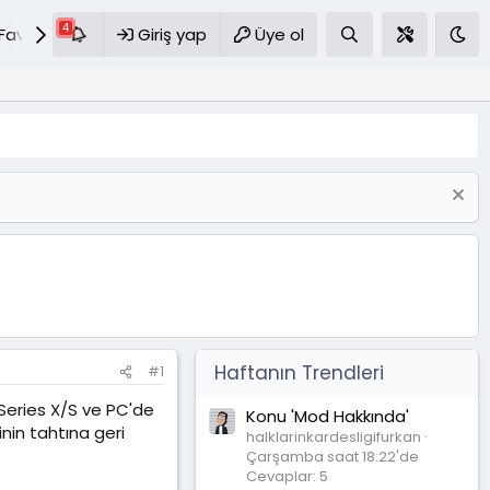
Favoriler
Giriş yap
S.S.S
Üye ol
Haftanın Trendleri
#1
 Series X/S ve PC'de
Konu 'Mod Hakkında'
nin tahtına geri
halklarinkardesligifurkan
Çarşamba saat 18:22'de
Cevaplar: 5