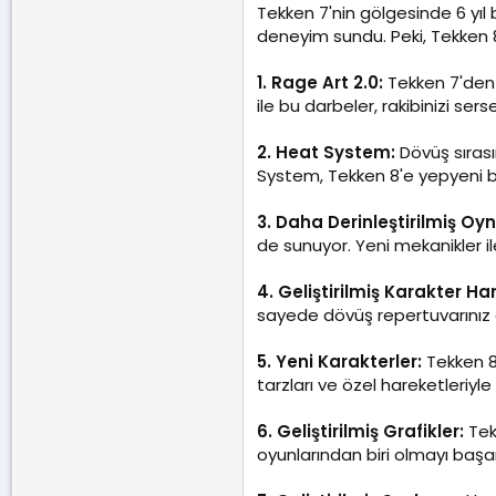
Tekken 7'nin gölgesinde 6 yıl
deneyim sundu. Peki, Tekken 8 h
1. Rage Art 2.0:
Tekken 7'den 
ile bu darbeler, rakibinizi se
2. Heat System:
Dövüş sıras
System, Tekken 8'e yepyeni bir
3. Daha Derinleştirilmiş Oyn
de sunuyor. Yeni mekanikler i
4. Geliştirilmiş Karakter Har
sayede dövüş repertuvarınız ge
5. Yeni Karakterler:
Tekken 8'
tarzları ve özel hareketleriyle
6. Geliştirilmiş Grafikler:
Tekk
oyunlarından biri olmayı başa