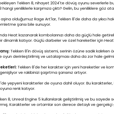
 bekleyen Tekken 8, nihayet 2024'te dövüş oyunu severlerle bu
angi yeniliklerle karşımıza çıktı? Gelin, bu yeniliklere göz ata
aşina olduğumuz Rage Art'lar, Tekken 8'de daha da yıkıcı hale
rsemletme şansı bile sunuyor.
ında Heat kazanarak kombolarınızı daha da güçlü hale getire
 dinamik katıyor. Güçlü darbeler ve özel hareketler için Heat'in
anış:
Tekken 8'in dövüş sistemi, serinin özüne sadık kalırken ö
le oyun derinleştirilmiş ve ustalaşması daha da zor hale gelmi
eketleri:
Tekken 8'de her karakter için yeni hareketler ve ko
nişliyor ve rakibinizi şaşırtma şansınız artıyor.
de yepyeni karakterler de oyuna dahil oluyor. Bu karakterler
 oyuna renk katıyor.
en 8, Unreal Engine 5 kullanılarak geliştirilmiş ve bu sayede s
rmış. Karakterler ve ortamlar son derece detaylı ve gerçekçi