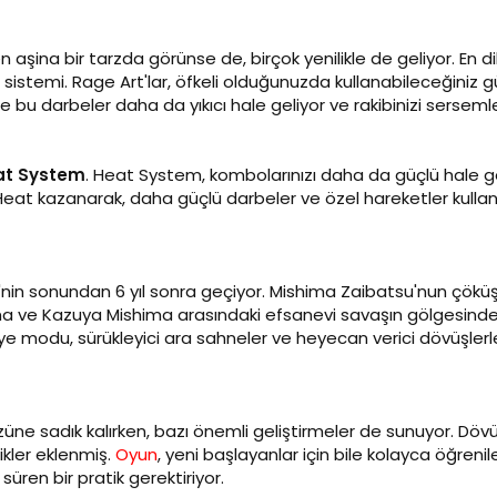
n aşina bir tarzda görünse de, birçok yenilikle de geliyor. En di
sistemi. Rage Art'lar, öfkeli olduğunuzda kullanabileceğiniz g
le bu darbeler daha da yıkıcı hale geliyor ve rakibinizi sersem
at System
. Heat System, kombolarınızı daha da güçlü hale g
eat kazanarak, daha güçlü darbeler ve özel hareketler kullanab
 7'nin sonundan 6 yıl sonra geçiyor. Mishima Zaibatsu'nun çö
ma ve Kazuya Mishima arasındaki efsanevi savaşın gölgesind
aye modu, sürükleyici ara sahneler ve heyecan verici dövüşlerl
özüne sadık kalırken, bazı önemli geliştirmeler de sunuyor. Dö
ikler eklenmiş.
Oyun
, yeni başlayanlar için bile kolayca öğrenile
üren bir pratik gerektiriyor.