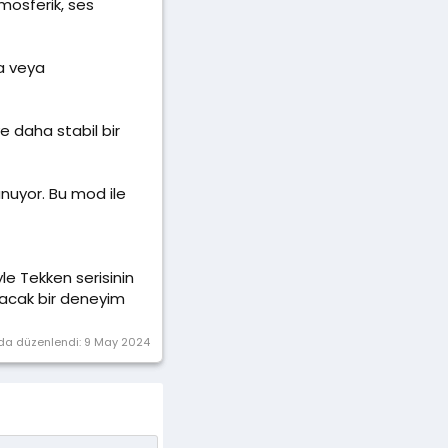
tmosferik, ses
za veya
ve daha stabil bir
uyor. Bu mod ile
iyle Tekken serisinin
yacak bir deneyim
da düzenlendi:
9 May 2024