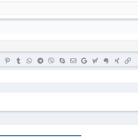
dIn
Reddit
Pinterest
Tumblr
WhatsApp
Telegram
Viber
Skype
E-posta
Google
Yahoo
Evernote
Xing
Lin