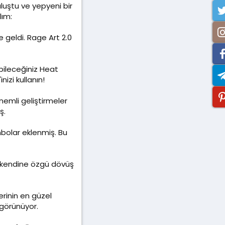
luştu ve yepyeni bir
lım:
 geldi. Rage Art 2.0
bileceğiniz Heat
izi kullanın!
nemli geliştirmeler
ş.
mbolar eklenmiş. Bu
, kendine özgü dövüş
erinin en güzel
 görünüyor.