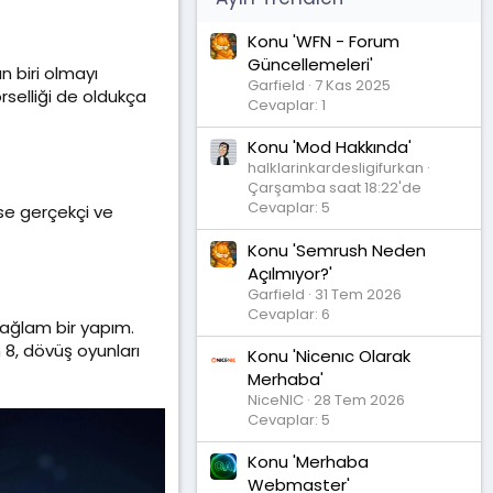
Konu 'WFN - Forum
Güncellemeleri'
n biri olmayı
Garfield
7 Kas 2025
rselliği de oldukça
Cevaplar: 1
Konu 'Mod Hakkında'
halklarinkardesligifurkan
Çarşamba saat 18:22'de
Cevaplar: 5
ise gerçekçi ve
Konu 'Semrush Neden
Açılmıyor?'
Garfield
31 Tem 2026
Cevaplar: 6
sağlam bir yapım.
n 8, dövüş oyunları
Konu 'Nicenıc Olarak
Merhaba'
NiceNIC
28 Tem 2026
Cevaplar: 5
Konu 'Merhaba
Webmaster'