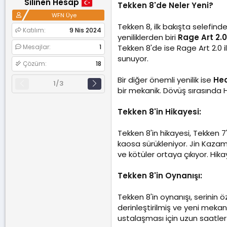
Silinen Hesap
Tekken 8'de Neler Yeni?
a
a
e
WFN Üye
t
r
a
i
Tekken 8, ilk bakışta selefinde
Katılım
9 Nis 2024
n
h
yeniliklerden biri
Rage Art 2.0
i
Mesajlar
1
Tekken 8'de ise Rage Art 2.0 i
sunuyor.
Çözüm
18
Bir diğer önemli yenilik ise
He
1/3
bir mekanik. Dövüş sırasında H
Tekken 8'in Hikayesi:
Tekken 8'in hikayesi, Tekken
kaosa sürükleniyor. Jin Kaza
ve kötüler ortaya çıkıyor. Hik
Tekken 8'in Oynanışı:
Tekken 8'in oynanışı, serinin 
derinleştirilmiş ve yeni mekan
ustalaşması için uzun saatler s