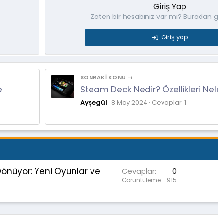
Giriş Yap
Zaten bir hesabınız var mı? Buradan gi
Giriş yap
SONRAKI KONU →
e
Steam Deck Nedir? Özellikleri Nel
Ayşegül
8 May 2024
Cevaplar: 1
 Dönüyor: Yeni Oyunlar ve
Cevaplar
0
Görüntüleme
915