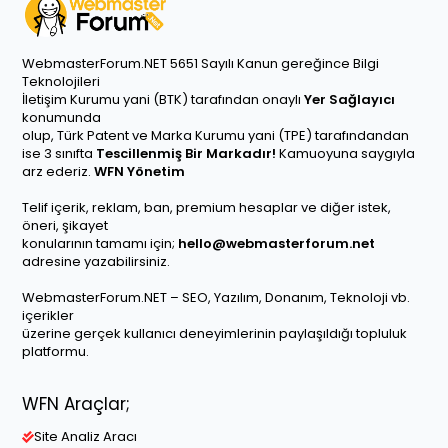
WebmasterForum.NET 5651 Sayılı Kanun gereğince Bilgi
Teknolojileri
İletişim Kurumu yani (BTK) tarafından onaylı
Yer Sağlayıcı
konumunda
olup, Türk Patent ve Marka Kurumu yani (TPE) tarafındandan
ise 3 sınıfta
Tescillenmiş Bir Markadır!
Kamuoyuna saygıyla
arz ederiz.
WFN Yönetim
Telif içerik, reklam, ban, premium hesaplar ve diğer istek,
öneri, şikayet
konularının tamamı için;
hello@webmasterforum.net
adresine yazabilirsiniz.
WebmasterForum.NET – SEO, Yazılım, Donanım, Teknoloji vb.
içerikler
üzerine gerçek kullanıcı deneyimlerinin paylaşıldığı topluluk
platformu.
WFN Araçlar;
Site Analiz Aracı