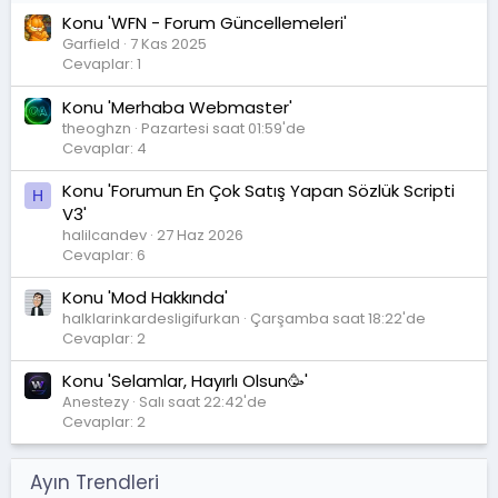
Konu 'WFN - Forum Güncellemeleri'
Garfield
7 Kas 2025
Cevaplar: 1
Konu 'Merhaba Webmaster'
theoghzn
Pazartesi saat 01:59'de
Cevaplar: 4
Konu 'Forumun En Çok Satış Yapan Sözlük Scripti
H
V3'
halilcandev
27 Haz 2026
Cevaplar: 6
Konu 'Mod Hakkında'
halklarinkardesligifurkan
Çarşamba saat 18:22'de
Cevaplar: 2
Konu 'Selamlar, Hayırlı Olsun🥳'
Anestezy
Salı saat 22:42'de
Cevaplar: 2
Ayın Trendleri