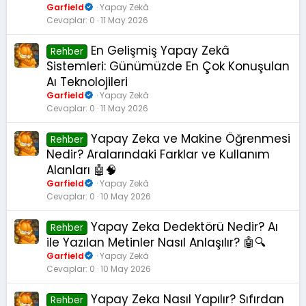
Garfield
Yapay Zekâ
Cevaplar
0
11 May 2026
En Gelişmiş Yapay Zekâ
Rehber
Sistemleri: Günümüzde En Çok Konuşulan
Aı Teknolojileri
Garfield
Yapay Zekâ
Cevaplar
0
11 May 2026
Yapay Zeka ve Makine Öğrenmesi
Rehber
Nedir? Aralarındaki Farklar ve Kullanım
Alanları 🤖🧠
Garfield
Yapay Zekâ
Cevaplar
0
10 May 2026
Yapay Zeka Dedektörü Nedir? Aı
Rehber
ile Yazılan Metinler Nasıl Anlaşılır? 🤖🔍
Garfield
Yapay Zekâ
Cevaplar
0
10 May 2026
Yapay Zeka Nasıl Yapılır? Sıfırdan
Rehber