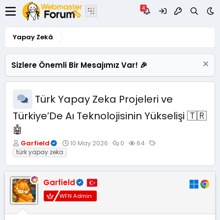
Yapay Zekâ
Sizlere Önemli Bir Mesajımız Var! 🎉
Türk Yapay Zeka Projeleri ve
Türkiye’De Aı Teknolojisinin Yükselişi 🇹🇷
🤖
K
B
C
G
E
Garfield
10 May 2026
0
64
o
a
e
ö
t
türk yapay zeka
n
ş
v
r
i
u
l
a
ü
k
y
a
p
n
e
Garfield
u
n
l
t
t
B
g
a
ü
l
WFN Admin
a
ı
r
l
e
ş
ç
e
r