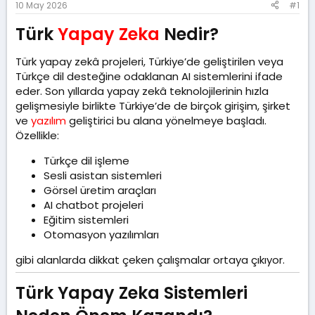
l
t
m
10 May 2026
#1
a
a
e
t
r
Türk
Yapay Zeka
Nedir?​
a
i
n
h
Türk yapay zekâ projeleri, Türkiye’de geliştirilen veya
i
Türkçe dil desteğine odaklanan AI sistemlerini ifade
eder. Son yıllarda yapay zekâ teknolojilerinin hızla
gelişmesiyle birlikte Türkiye’de de birçok girişim, şirket
ve
yazılım
geliştirici bu alana yönelmeye başladı.
Özellikle:
Türkçe dil işleme
Sesli asistan sistemleri
Görsel üretim araçları
AI chatbot projeleri
Eğitim sistemleri
Otomasyon yazılımları
gibi alanlarda dikkat çeken çalışmalar ortaya çıkıyor.
Türk Yapay Zeka Sistemleri