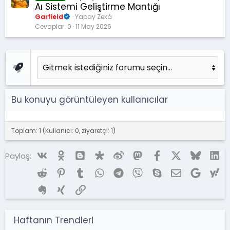
Aı Sistemi Geliştirme Mantığı
Garfield
Yapay Zekâ
Cevaplar
0
11 May 2026
Bu konuyu görüntüleyen kullanıcılar
Toplam: 1 (Kullanıcı: 0, ziyaretçi: 1)
Vk
Ok
Blogger
Diaspora
Weibo
Mastodon
Facebook
X (Twitter)
Bluesky
Li
Paylaş:
Reddit
Pinterest
Tumblr
WhatsApp
Telegram
Viber
Skype
E-posta
Google
Ya
Evernote
Xing
Link
Haftanın Trendleri