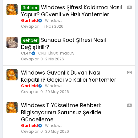
Windows Şifresi Kaldırma Nasıl
A
Rehber
M
Yapılır? Güvenli ve Hızlı Yöntemler
S
Garfield
Windows
:
Cevaplar
1
1 Haz 2026
M
a
Sunucu Root Şifresi Nasıl
Rehber
k
Değiştirilir?
a
CL4Y
GNU-LİNUX-macOS
l
Cevaplar
0
2 Nis 2026
e
Windows Güvenlik Duvarı Nasıl
A
M
Kapatılır? Geçici ve Kalıcı Yöntemler
S
Garfield
Windows
:
Cevaplar
0
29 May 2026
M
a
Windows 11 Yükseltme Rehberi:
A
k
M
Bilgisayarınızı Sorunsuz Şekilde
a
S
Güncelleme
l
:
Garfield
Windows
e
M
Cevaplar
0
30 May 2026
a