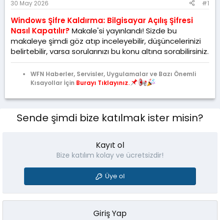
30 May 2026
#1
a
i
n
h
Windows Şifre Kaldırma: Bilgisayar Açılış Şifresi
i
Nasıl Kapatılır?
Makale'si yayınlandı! Sizde bu
makaleye şimdi göz atıp inceleyebilir, düşüncelerinizi
belirtebilir, varsa sorularınızı bu konu altına sorabilirsiniz.
WFN Haberler, Servisler, Uygulamalar ve Bazı Önemli
Kısayollar İçin
Burayı Tıklayınız.
Sende şimdi bize katılmak ister misin?
Kayıt ol
Bize katılım kolay ve ücretsizdir!
Üye ol
Giriş Yap