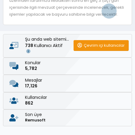
üzerinden tarafımıza iletildikten sonra en geç 3 (üç) gün
içerisinde ilgili mevzuat çerçevesinde incelenecek, gerekli
işlemler yapılacak ve başvuru sahibine bilgi verilecektir.
Şu anda web sitemizde
Kullanıcı Aktif
Çevrim içi kullanıcılar
738
Konular
5,782
Mesajlar
17,126
Kullanıcılar
862
Son üye
Remusoft