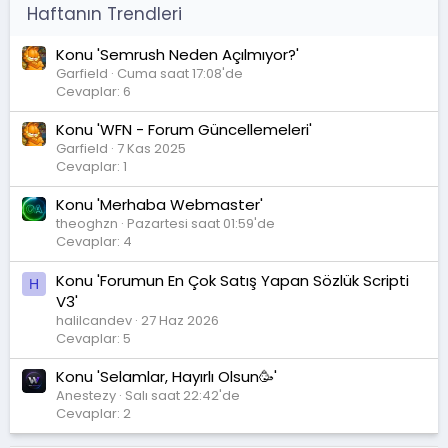
Haftanın Trendleri
Konu 'Semrush Neden Açılmıyor?'
Garfield
Cuma saat 17:08'de
Cevaplar: 6
Konu 'WFN - Forum Güncellemeleri'
Garfield
7 Kas 2025
Cevaplar: 1
Konu 'Merhaba Webmaster'
theoghzn
Pazartesi saat 01:59'de
Cevaplar: 4
Konu 'Forumun En Çok Satış Yapan Sözlük Scripti
H
V3'
halilcandev
27 Haz 2026
Cevaplar: 5
Konu 'Selamlar, Hayırlı Olsun🥳'
Anestezy
Salı saat 22:42'de
Cevaplar: 2