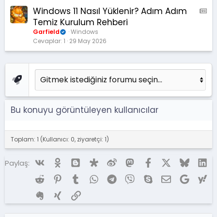
k
Windows 11 Nasıl Yüklenir? Adım Adım
A
a
M
Temiz Kurulum Rehberi
l
S
Garfield
Windows
e
:
Cevaplar
1
29 May 2026
M
a
k
a
l
e
Bu konuyu görüntüleyen kullanıcılar
Toplam: 1 (Kullanıcı: 0, ziyaretçi: 1)
Vk
Ok
Blogger
Diaspora
Weibo
Mastodon
Facebook
X (Twitter)
Bluesky
Li
Paylaş:
Reddit
Pinterest
Tumblr
WhatsApp
Telegram
Viber
Skype
E-posta
Google
Ya
Evernote
Xing
Link