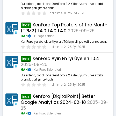
d
ı
Bu eklenti, add-ons XenForo 2.2.X ile uyumlu ve stabil
z
olarak çalışmaktadır.
0
İndirilme
0
25 Eyl 2025
.
0
0
XenForo Top Posters of the Month
İndir
y
(TPM2) 1.4.0 1.4.0 1.4.0
2025-09-25
ı
l
HAN
Türkçe Yama
d
ı
XenForo ya da eklentiye ait Türkçe dil paketi yamasıdır.
z
0
İndirilme
2
25 Eyl 2025
.
0
0
XenForo Ayın En İyi Üyeleri 1.0.4
İndir
y
2025-09-25
ı
l
HAN
XenForo Eklentileri
d
ı
Bu eklenti, add-ons XenForo 2.2.X ile uyumlu ve stabil
z
olarak çalışmaktadır.
0
İndirilme
2
25 Eyl 2025
.
0
0
Xenforo [DigitalPoint] Better
İndir
y
Google Analytics 2024-02-18
2025-09-
ı
l
25
d
ı
HAN
XenForo Eklentileri