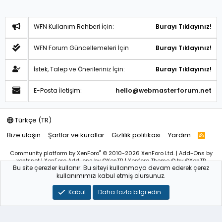
WFN Kullanım Rehberi İçin:
Burayı Tıklayınız!
WFN Forum Güncellemeleri İçin
Burayı Tıklayınız!
İstek, Talep ve Önerileriniz İçin:
Burayı Tıklayınız!
E-Posta İletişim:
hello@webmasterforum.net
Türkçe (TR)
Bize ulaşın
Şartlar ve kurallar
Gizlilik politikası
Yardım
R
S
S
®
Community platform by XenForo
© 2010-2026 XenForo Ltd.
|
Add-Ons
by
xentr.net |
XenForo Add-ons
by ©XenTR
|
Xenforo Theme
© by ©XenTR
Bu site çerezler kullanır. Bu siteyi kullanmaya devam ederek çerez
Sitemiz bünyesindeki içerikleri izinsiz kullananlar hakkında T.C.K
kullanımımızı kabul etmiş olursunuz.
kanun ve yönetmeliklerine göre yasal işlem başlatılacağını
bu
alandan yazılı olarak beyan ederiz!
Kabul
Daha fazla bilgi edin…
WebmasterForum.NET – Tüm Hakları Saklıdır © 2025-2026