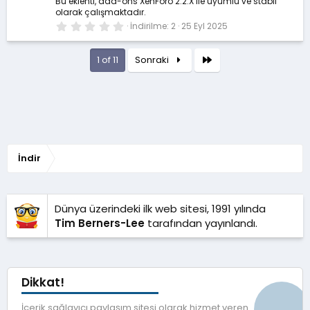
ı
Bu eklenti, add-ons XenForo 2.2.X ile uyumlu ve stabil
z
olarak çalışmaktadır.
0
İndirilme
2
25 Eyl 2025
.
0
0
Son
1 of 11
Sonraki
y
ı
l
d
ı
z
İndir
Dünya üzerindeki ilk web sitesi, 1991 yılında
Tim Berners-Lee
tarafından yayınlandı.
Dikkat!
İçerik sağlayıcı paylaşım sitesi olarak hizmet veren