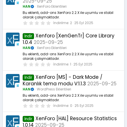
2025-09-25
ı
l
HAN
XenForo Eklentileri
d
ı
Bu eklenti, add-ons XenForo 2.2.X ile uyumlu ve stabil
z
olarak çalışmaktadır.
0
İndirilme
2
25 Eyl 2025
.
0
0
Xenforo [XenGenTr] Core Library
İndir
y
1.0.4
2025-09-25
ı
l
HAN
XenForo Eklentileri
d
ı
Bu eklenti, add-ons XenForo 2.2.X ile uyumlu ve stabil
z
olarak çalışmaktadır.
0
İndirilme
1
25 Eyl 2025
.
0
0
XenForo [MS] - Dark Mode /
İndir
y
Karanlık tema modu V:1.1.3
2025-09-25
ı
l
HAN
WordPress Eklentileri
d
ı
Bu eklenti, add-ons XenForo 2.2.X ile uyumlu ve stabil
z
olarak çalışmaktadır.
0
İndirilme
0
25 Eyl 2025
.
0
0
XenForo [HAL] Resource Statistics
İndir
y
1.0.14
2025-09-25
ı