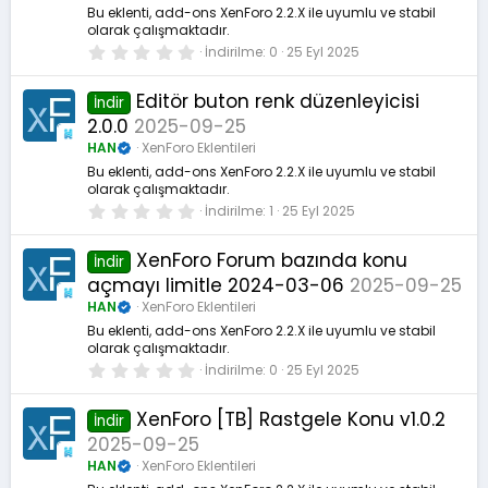
z
Bu eklenti, add-ons XenForo 2.2.X ile uyumlu ve stabil
olarak çalışmaktadır.
0
İndirilme
0
25 Eyl 2025
.
0
0
Editör buton renk düzenleyicisi
İndir
y
2.0.0
2025-09-25
ı
l
HAN
XenForo Eklentileri
d
ı
Bu eklenti, add-ons XenForo 2.2.X ile uyumlu ve stabil
z
olarak çalışmaktadır.
0
İndirilme
1
25 Eyl 2025
.
0
0
XenForo Forum bazında konu
İndir
y
açmayı limitle 2024-03-06
2025-09-25
ı
l
HAN
XenForo Eklentileri
d
ı
Bu eklenti, add-ons XenForo 2.2.X ile uyumlu ve stabil
z
olarak çalışmaktadır.
0
İndirilme
0
25 Eyl 2025
.
0
0
XenForo [TB] Rastgele Konu v1.0.2
İndir
y
2025-09-25
ı
l
HAN
XenForo Eklentileri
d