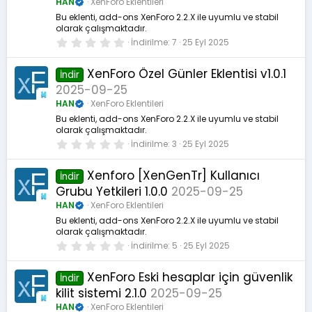
HAN
XenForo Eklentileri
d
ı
Bu eklenti, add-ons XenForo 2.2.X ile uyumlu ve stabil
z
olarak çalışmaktadır.
0
İndirilme
7
25 Eyl 2025
.
0
0
XenForo Özel Günler Eklentisi v1.0.1
İndir
y
2025-09-25
ı
l
HAN
XenForo Eklentileri
d
ı
Bu eklenti, add-ons XenForo 2.2.X ile uyumlu ve stabil
z
olarak çalışmaktadır.
0
İndirilme
3
25 Eyl 2025
.
0
0
Xenforo [XenGenTr] Kullanıcı
İndir
y
Grubu Yetkileri 1.0.0
2025-09-25
ı
l
HAN
XenForo Eklentileri
d
ı
Bu eklenti, add-ons XenForo 2.2.X ile uyumlu ve stabil
z
olarak çalışmaktadır.
0
İndirilme
5
25 Eyl 2025
.
0
0
XenForo Eski hesaplar için güvenlik
İndir
y
kilit sistemi 2.1.0
2025-09-25
ı
l
HAN
XenForo Eklentileri