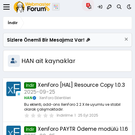
İndir
Sizlere Önemli Bir Mesajımız Var! 🎉
HAN ait kaynaklar
XenForo [HAL] Resource Copy 1.0.3
İndir
2025-09-25
HAN
XenForo Eklentileri
Bu eklenti, add-ons XenForo 2.2.X ile uyumlu ve stabil
olarak çalışmaktadır.
0
İndirilme
1
25 Eyl 2025
.
0
0
XenForo PAYTR Ödeme modülü 1.1.6
İndir
y