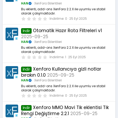
l
HAN
XenForo Eklentileri
d
ı
Bu eklenti, add-ons XenForo 2.2.X ile uyumlu ve stabil
z
olarak çalışmaktadır.
0
İndirilme
0
25 Eyl 2025
.
0
0
Otomatik Hazır Rota Filtreleri v1
İndir
y
2025-09-25
ı
l
HAN
XenForo Eklentileri
d
ı
Bu eklenti, add-ons XenForo 2.2.X ile uyumlu ve stabil
z
olarak çalışmaktadır.
0
İndirilme
1
25 Eyl 2025
.
0
0
Xenforo Kullanıcıya gizli notlar
İndir
y
bırakın 0.1.0
2025-09-25
ı
l
HAN
XenForo Eklentileri
d
ı
Bu eklenti, add-ons XenForo 2.2.X ile uyumlu ve stabil
z
olarak çalışmaktadır.
0
İndirilme
0
25 Eyl 2025
.
0
0
Xenforo MMO Mavi Tik eklentisi Tik
İndir
y
Rengi Değiştirme 2.2.1
2025-09-25
ı
l